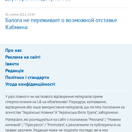
01 липня 2011, 13:47
Балога не переживает о возможной отставке
Кабмина
Про нас
Реклама на сайті
Івенти
Редакція
Політики і стандарти
Угода конфіденційності
У разі повного чи часткового відтворення матеріалів пряме
гіперпосилання на LB.ua обов'язкове! Передрук, копіювання,
відтворення або інше використання матеріалів, що містять посилання на
агентство "Українськi Новини" й "Українська Фото Група", заборонено.
Матеріали, які розміщуються на сайті з позначкою "Реклама" / "Новини
компаній" / "Пресреліз" / "Promoted", є рекламними та публікуються на
правах реклами. Редакція може не поділяти погляди, які в них