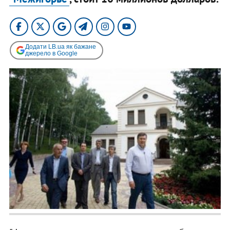
Додати LB.ua як бажане
джерело в Google