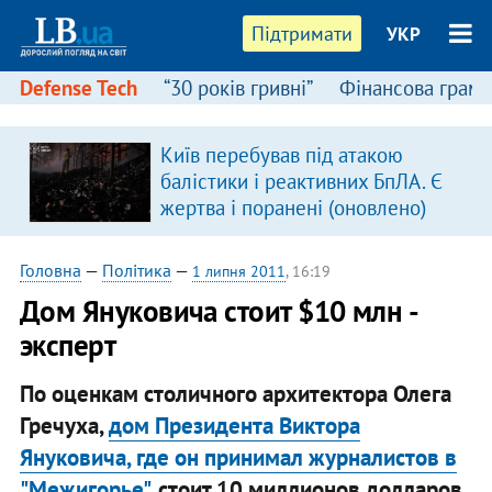
Підтримати
УКР
Defense Tech
“30 років гривні”
Фінансова грамо
Київ перебував під атакою
балістики і реактивних БпЛА. Є
жертва і поранені (оновлено)
Головна
—
Політика
—
1 липня 2011
, 16:19
Дом Януковича стоит $10 млн -
эксперт
По оценкам столичного архитектора Олега
Гречуха,
дом Президента Виктора
Януковича, где он принимал журналистов в
"Межигорье"
, стоит 10 миллионов долларов.