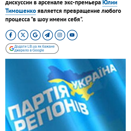
дискуссии в арсенале экс-премьера
Юлии
Тимошенко
является превращение любого
процесса "в шоу имени себя".
Додати LB.ua як бажане
джерело в Google