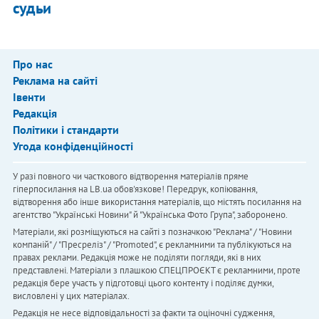
судьи
Про нас
Реклама на сайті
Івенти
Редакція
Політики і стандарти
Угода конфіденційності
У разі повного чи часткового відтворення матеріалів пряме
гіперпосилання на LB.ua обов'язкове! Передрук, копіювання,
відтворення або інше використання матеріалів, що містять посилання на
агентство "Українськi Новини" й "Українська Фото Група", заборонено.
Матеріали, які розміщуються на сайті з позначкою "Реклама" / "Новини
компаній" / "Пресреліз" / "Promoted", є рекламними та публікуються на
правах реклами. Редакція може не поділяти погляди, які в них
представлені. Матеріали з плашкою СПЕЦПРОЄКТ є рекламними, проте
редакція бере участь у підготовці цього контенту і поділяє думки,
висловлені у цих матеріалах.
Редакція не несе відповідальності за факти та оціночні судження,