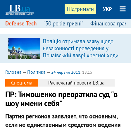
Підтримати
УКР
Defense Tech
“30 років гривні”
Фінансова грамо
Поліція отримала заяву щодо
незаконності проведення у
Почаївській лаврі хресної ходи
Головна
—
Політика
—
24 червня 2011
, 18:15
Спецтема
Распечатай новости LB.ua
ПР: Тимошенко превратила суд "в
шоу имени себя"
Партия регионов заявляет, что основным,
если не единственным средством ведения