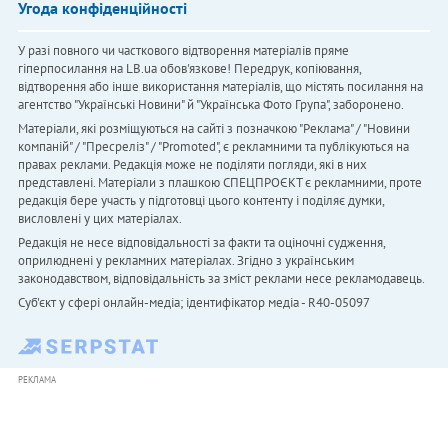
Угода конфіденційності
У разі повного чи часткового відтворення матеріалів пряме
гіперпосилання на LB.ua обов'язкове! Передрук, копіювання,
відтворення або інше використання матеріалів, що містять посилання на
агентство "Українськi Новини" й "Українська Фото Група", заборонено.
Матеріали, які розміщуються на сайті з позначкою "Реклама" / "Новини
компаній" / "Пресреліз" / "Promoted", є рекламними та публікуються на
правах реклами. Редакція може не поділяти погляди, які в них
представлені. Матеріали з плашкою СПЕЦПРОЄКТ є рекламними, проте
редакція бере участь у підготовці цього контенту і поділяє думки,
висловлені у цих матеріалах.
Редакція не несе відповідальності за факти та оціночні судження,
оприлюднені у рекламних матеріалах. Згідно з українським
законодавством, відповідальність за зміст реклами несе рекламодавець.
Cуб'єкт у сфері онлайн-медіа; ідентифікатор медіа - R40-05097
РЕКЛАМА