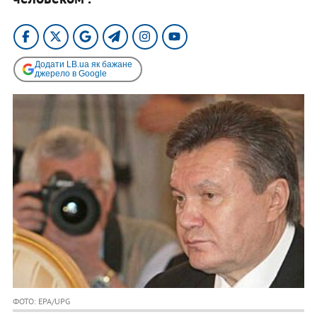
Додати LB.ua як бажане
джерело в Google
ФОТО: EPA/UPG