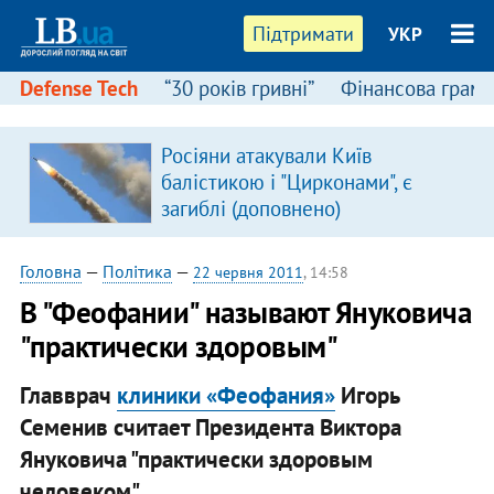
Підтримати
УКР
Defense Tech
“30 років гривні”
Фінансова грамо
Росіяни атакували Київ
балістикою і "Цирконами", є
загиблі (доповнено)
Головна
—
Політика
—
22 червня 2011
, 14:58
В "Феофании" называют Януковича
"практически здоровым"
Главврач
клиники «Феофания»
Игорь
Семенив считает Президента Виктора
Януковича "практически здоровым
человеком".