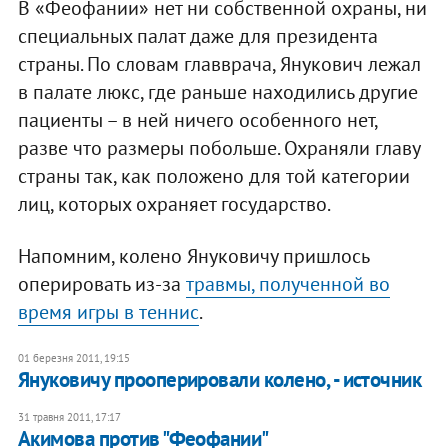
В «Феофании» нет ни собственной охраны, ни
специальных палат даже для президента
страны. По словам главврача, Янукович лежал
в палате люкс, где раньше находились другие
пациенты – в ней ничего особенного нет,
разве что размеры побольше. Охраняли главу
страны так, как положено для той категории
лиц, которых охраняет государство.
Напомним, колено Януковичу пришлось
оперировать из-за
травмы, полученной во
время игры в теннис
.
01 березня 2011, 19:15
Януковичу прооперировали колено, - источник
31 травня 2011, 17:17
Акимова против "Феофании"