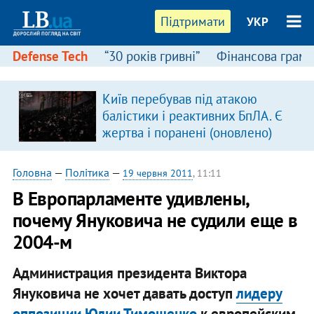
Підтримати
УКР
Defense Tech
“30 років гривні”
Фінансова грамо
Київ перебував під атакою
балістики і реактивних БпЛА. Є
жертва і поранені (оновлено)
Головна
—
Політика
—
19 червня 2011
, 11:11
В Европарламенте удивлены,
почему Януковича не судили еще в
2004-м
Администрация президента Виктора
Януковича не хочет давать доступ
лидеру
оппозиции Юлии Тимошенко
к европейским