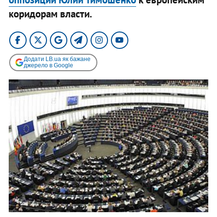
коридорам власти.
Додати LB.ua як бажане
джерело в Google