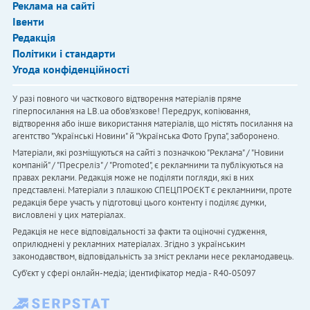
Реклама на сайті
Івенти
Редакція
Політики і стандарти
Угода конфіденційності
У разі повного чи часткового відтворення матеріалів пряме
гіперпосилання на LB.ua обов'язкове! Передрук, копіювання,
відтворення або інше використання матеріалів, що містять посилання на
агентство "Українськi Новини" й "Українська Фото Група", заборонено.
Матеріали, які розміщуються на сайті з позначкою "Реклама" / "Новини
компаній" / "Пресреліз" / "Promoted", є рекламними та публікуються на
правах реклами. Редакція може не поділяти погляди, які в них
представлені. Матеріали з плашкою СПЕЦПРОЄКТ є рекламними, проте
редакція бере участь у підготовці цього контенту і поділяє думки,
висловлені у цих матеріалах.
Редакція не несе відповідальності за факти та оціночні судження,
оприлюднені у рекламних матеріалах. Згідно з українським
законодавством, відповідальність за зміст реклами несе рекламодавець.
Cуб'єкт у сфері онлайн-медіа; ідентифікатор медіа - R40-05097