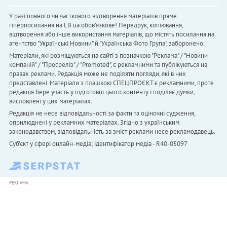
У разі повного чи часткового відтворення матеріалів пряме
гіперпосилання на LB.ua обов'язкове! Передрук, копіювання,
відтворення або інше використання матеріалів, що містять посилання на
агентство "Українськi Новини" й "Українська Фото Група", заборонено.
Матеріали, які розміщуються на сайті з позначкою "Реклама" / "Новини
компаній" / "Пресреліз" / "Promoted", є рекламними та публікуються на
правах реклами. Редакція може не поділяти погляди, які в них
представлені. Матеріали з плашкою СПЕЦПРОЄКТ є рекламними, проте
редакція бере участь у підготовці цього контенту і поділяє думки,
висловлені у цих матеріалах.
Редакція не несе відповідальності за факти та оціночні судження,
оприлюднені у рекламних матеріалах. Згідно з українським
законодавством, відповідальність за зміст реклами несе рекламодавець.
Cуб'єкт у сфері онлайн-медіа; ідентифікатор медіа - R40-05097
РЕКЛАМА