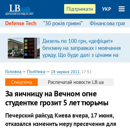
Підтримати
УКР
Defense Tech
“30 років гривні”
Фінансова грамо
:
Дизель по 100 грн, «дефіцит»
бензину на заправках і мовчання
уряду. Що буде далі з цінами на
пальне?
Головна
—
Політика
—
18 червня 2011
, 17:51
Спецтема
Распечатай новости LB.ua
За яичницу на Вечном огне
студентке грозит 5 лет тюрьмы
Печерский райсуд Киева вчера, 17 июня,
отказался изменить меру пресечения для