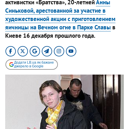
активистки «Братства», 20-летней
Анны
Синьковой, арестованной за участие в
художественной акции с приготовлением
яичницы на Вечном огне в Парке Славы
в
Киеве 16 декабря прошлого года.
Додати LB.ua як бажане
джерело в Google