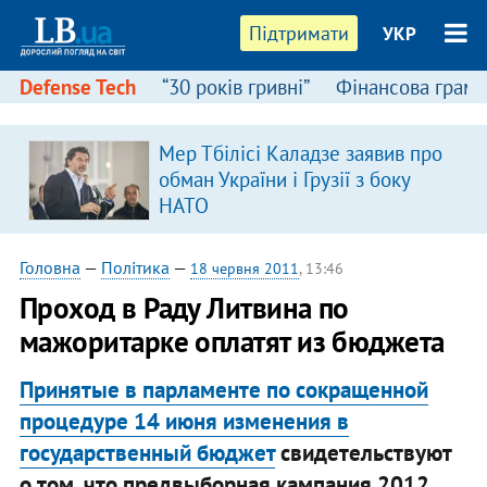
Підтримати
УКР
Defense Tech
“30 років гривні”
Фінансова грамо
Мер Тбілісі Каладзе заявив про
обман України і Грузії з боку
НАТО
Головна
—
Політика
—
18 червня 2011
, 13:46
Проход в Раду Литвина по
мажоритарке оплатят из бюджета
Принятые в парламенте по сокращенной
процедуре 14 июня изменения в
государственный бюджет
свидетельствуют
о том, что предвыборная кампания 2012