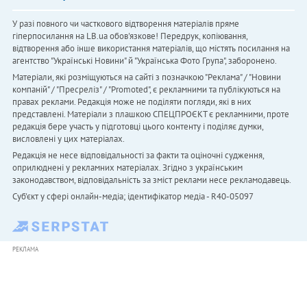
У разі повного чи часткового відтворення матеріалів пряме
гіперпосилання на LB.ua обов'язкове! Передрук, копіювання,
відтворення або інше використання матеріалів, що містять посилання на
агентство "Українськi Новини" й "Українська Фото Група", заборонено.
Матеріали, які розміщуються на сайті з позначкою "Реклама" / "Новини
компаній" / "Пресреліз" / "Promoted", є рекламними та публікуються на
правах реклами. Редакція може не поділяти погляди, які в них
представлені. Матеріали з плашкою СПЕЦПРОЄКТ є рекламними, проте
редакція бере участь у підготовці цього контенту і поділяє думки,
висловлені у цих матеріалах.
Редакція не несе відповідальності за факти та оціночні судження,
оприлюднені у рекламних матеріалах. Згідно з українським
законодавством, відповідальність за зміст реклами несе рекламодавець.
Cуб'єкт у сфері онлайн-медіа; ідентифікатор медіа - R40-05097
РЕКЛАМА