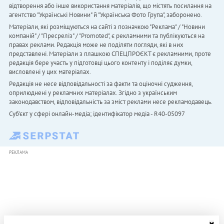
відтворення або інше використання матеріалів, що містять посилання на
агентство "Українськi Новини" й "Українська Фото Група", заборонено.
Матеріали, які розміщуються на сайті з позначкою "Реклама" / "Новини
компаній" / "Пресреліз" / "Promoted", є рекламними та публікуються на
правах реклами. Редакція може не поділяти погляди, які в них
представлені. Матеріали з плашкою СПЕЦПРОЄКТ є рекламними, проте
редакція бере участь у підготовці цього контенту і поділяє думки,
висловлені у цих матеріалах.
Редакція не несе відповідальності за факти та оціночні судження,
оприлюднені у рекламних матеріалах. Згідно з українським
законодавством, відповідальність за зміст реклами несе рекламодавець.
Cуб'єкт у сфері онлайн-медіа; ідентифікатор медіа - R40-05097
РЕКЛАМА