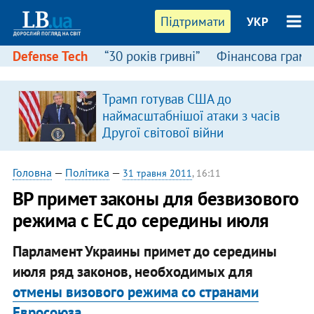
Підтримати
УКР
Defense Tech
“30 років гривні”
Фінансова грамо
Трамп готував США до
наймасштабнішої атаки з часів
Другої світової війни
Головна
—
Політика
—
31 травня 2011
, 16:11
ВР примет законы для безвизового
режима с ЕС до середины июля
Парламент Украины примет до середины
июля ряд законов, необходимых для
отмены визового режима со странами
Евросоюза
.