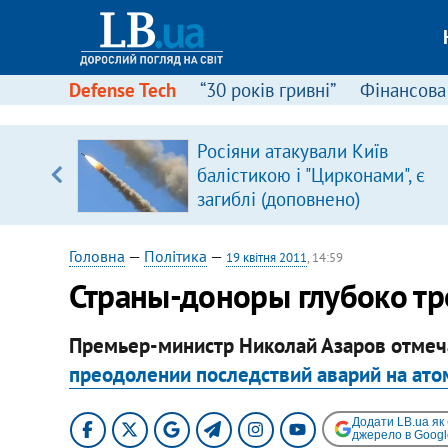
Defense Tech
“30 років гривні”
Фінансова
вив про
Росіяни атакували Київ
боку
балістикою і "Цирконами", є
загиблі (доповнено)
Головна
—
Політика
—
19 квітня 2011
, 14:59
Страны-доноры глубоко тр
Премьер-министр Николай Азаров отмеча
преодолении последствий аварий на ат
Додати LB.ua як
джерело в Googl