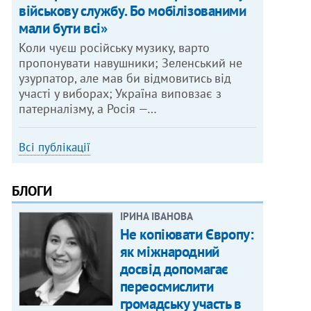
військову службу. Бо мобілізованими
мали бути всі»
Коли чуєш російську музику, варто
пропонувати навушники; Зеленський не
узурпатор, але мав би відмовитись від
участі у виборах; Україна виповзає з
патерналізму, а Росія —…
Всі публікації
БЛОГИ
ІРИНА ІВАНОВА
Не копіювати Європу:
як міжнародний
досвід допомагає
переосмислити
громадську участь в