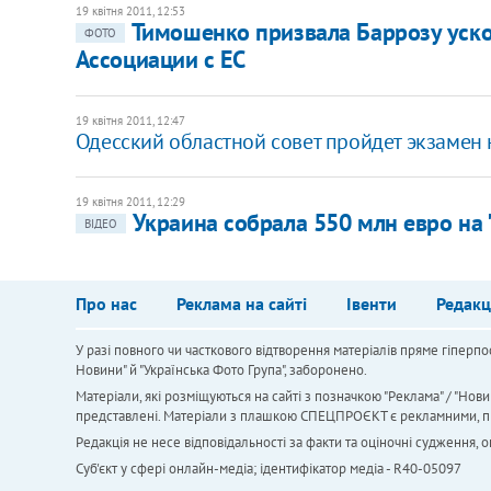
19 квітня 2011, 12:53
Тимошенко призвала Баррозу уско
ФОТО
Ассоциации с ЕС
19 квітня 2011, 12:47
Одесский областной совет пройдет экзамен 
19 квітня 2011, 12:29
Украина собрала 550 млн евро на 
ВІДЕО
Про нас
Реклама на сайті
Івенти
Редакц
У разі повного чи часткового відтворення матеріалів пряме гіперпо
Новини" й "Українська Фото Група", заборонено.
Матеріали, які розміщуються на сайті з позначкою "Реклама" / "Нови
представлені. Матеріали з плашкою СПЕЦПРОЄКТ є рекламними, проте
Редакція не несе відповідальності за факти та оціночні судження,
Cуб'єкт у сфері онлайн-медіа; ідентифікатор медіа - R40-05097