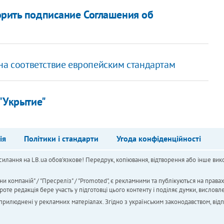
рить подписание Соглашения об
на соответствие европейским стандартам
"Укрытие"
ія
Політики і стандарти
Угода конфіденційності
силання на LB.ua обов'язкове! Передрук, копіювання, відтворення або інше вико
ни компаній" / "Пресреліз" / "Promoted", є рекламними та публікуються на права
 редакція бере участь у підготовці цього контенту і поділяє думки, висловле
 оприлюднені у рекламних матеріалах. Згідно з українським законодавством, від