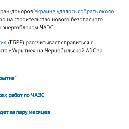
тран-доноров
Украине удалось собрать около
ро на строительство нового безопасного
 энергоблоком ЧАЭС.
тия
(ЕБРР) рассчитывает справиться с
екта «Укрытие» на Чернобыльской АЭС за
крытие"
сех работ по ЧАЭС
дет за пару месяцев