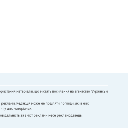
ристання матеріалів, що містять посилання на агентство "Українськi
х реклами. Редакція може не поділяти погляди, які в них
ні у цих матеріалах.
повідальність за зміст реклами несе рекламодавець.