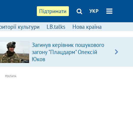
Підтримати
УКР
риторії культури
LB.talks
Нова країна
Загинув керівник пошукового
загону "Плацдарм" Олексій
Юков
РЕКЛАМА