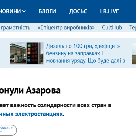
НОВИНИ
БЛОГИ
ДОСЬЄ
LB.LIVE
 грамотність
«Епіцентр виробників»
CultHub
Те
Дизель по 100 грн, «дефіцит»
бензину на заправках і
мовчання уряду. Що буде далі з
цінами на пальне?
онули Азарова
ет важность солидарности всех стран в
омных электростанциях
.
 бажане
e