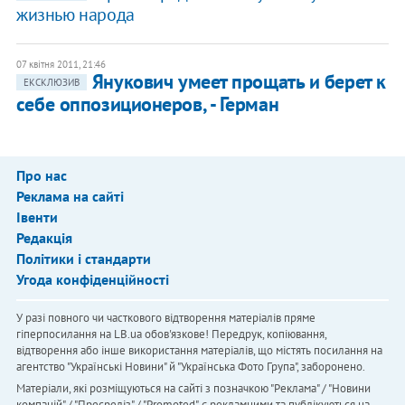
жизнью народа
07 квітня 2011, 21:46
Янукович умеет прощать и берет к
ЕКСКЛЮЗИВ
себе оппозиционеров, - Герман
Про нас
Реклама на сайті
Івенти
Редакція
Політики і стандарти
Угода конфіденційності
У разі повного чи часткового відтворення матеріалів пряме
гіперпосилання на LB.ua обов'язкове! Передрук, копіювання,
відтворення або інше використання матеріалів, що містять посилання на
агентство "Українськi Новини" й "Українська Фото Група", заборонено.
Матеріали, які розміщуються на сайті з позначкою "Реклама" / "Новини
компаній" / "Пресреліз" / "Promoted", є рекламними та публікуються на