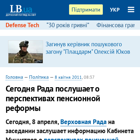
Підтримати
УКР
Defense Tech
“30 років гривні”
Фінансова грамо
Загинув керівник пошукового
загону "Плацдарм" Олексій Юков
Головна
—
Політика
—
8 квітня 2011
, 08:37
Сегодня Рада послушает о
перспективах пенсионной
реформы
Сегодня, 8 апреля,
Верховная Рада
на
заседании заслушает информацию Кабинета
Министров о
перспективах пенсионной