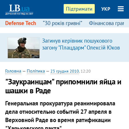
Підтримати
УКР
Defense Tech
“30 років гривні”
Фінансова грамо
Загинув керівник пошукового
загону "Плацдарм" Олексій Юков
Головна
—
Політика
—
23 грудня 2010
, 12:20
​"Заукраинцам" припомнили яйца и
шашки в Раде
Генеральная прокуратура реанимировала
дела относительно событий 27 апреля в
Верховной Раде во время ратификации
"Харьковского пакта".