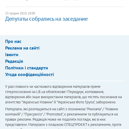
23 грудня 2010, 10:00
Депутаты собрались на заседание
Про нас
Реклама на сайті
Івенти
Редакція
Політики і стандарти
Угода конфіденційності
У разі повного чи часткового відтворення матеріалів пряме
гіперпосилання на LB.ua обов'язкове! Передрук, копіювання,
відтворення або інше використання матеріалів, що містять посилання на
агентство "Українськi Новини" й "Українська Фото Група", заборонено.
Матеріали, які розміщуються на сайті з позначкою "Реклама" / "Новини
компаній" / "Пресреліз" / "Promoted", є рекламними та публікуються на
правах реклами. Редакція може не поділяти погляди, які в них
представлені. Матеріали з плашкою СПЕЦПРОЄКТ є рекламними, проте