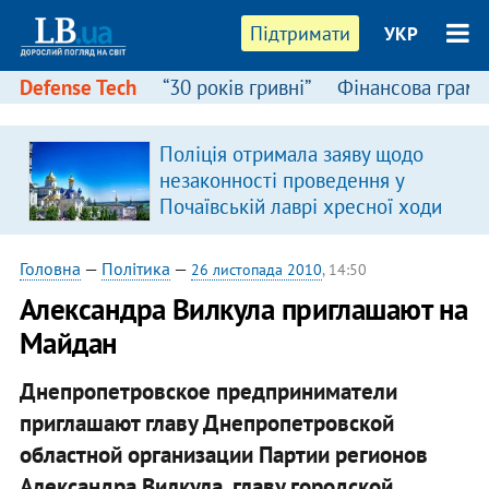
Підтримати
УКР
Defense Tech
“30 років гривні”
Фінансова грамо
Поліція отримала заяву щодо
незаконності проведення у
Почаївській лаврі хресної ходи
Головна
—
Політика
—
26 листопада 2010
, 14:50
Александра Вилкула приглашают на
Майдан
Днепропетровское предприниматели
приглашают главу Днепропетровской
областной организации Партии регионов
Александра Вилкула, главу городской