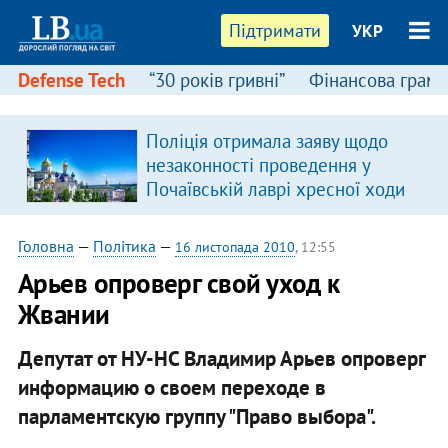
Підтримати
УКР
Defense Tech
“30 років гривні”
Фінансова грамо
Поліція отримала заяву щодо
я
незаконності проведення у
Почаївській лаврі хресної ходи
Головна
—
Політика
—
16 листопада 2010
, 12:55
Арьев опроверг свой уход к
Жвании
Депутат от НУ-НС Владимир Арьев опроверг
информацию о своем переходе в
парламентскую группу "Право выбора".