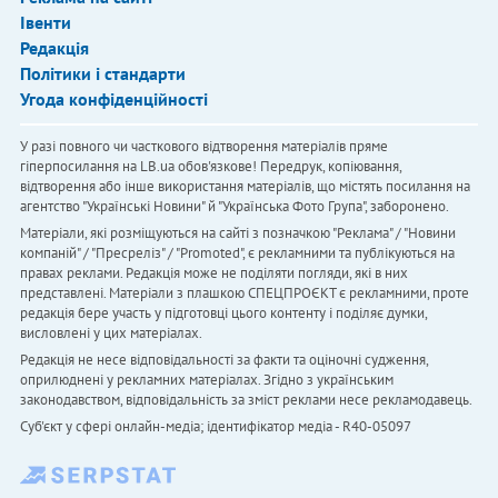
Івенти
Редакція
Політики і стандарти
Угода конфіденційності
У разі повного чи часткового відтворення матеріалів пряме
гіперпосилання на LB.ua обов'язкове! Передрук, копіювання,
відтворення або інше використання матеріалів, що містять посилання на
агентство "Українськi Новини" й "Українська Фото Група", заборонено.
Матеріали, які розміщуються на сайті з позначкою "Реклама" / "Новини
компаній" / "Пресреліз" / "Promoted", є рекламними та публікуються на
правах реклами. Редакція може не поділяти погляди, які в них
представлені. Матеріали з плашкою СПЕЦПРОЄКТ є рекламними, проте
редакція бере участь у підготовці цього контенту і поділяє думки,
висловлені у цих матеріалах.
Редакція не несе відповідальності за факти та оціночні судження,
оприлюднені у рекламних матеріалах. Згідно з українським
законодавством, відповідальність за зміст реклами несе рекламодавець.
Cуб'єкт у сфері онлайн-медіа; ідентифікатор медіа - R40-05097