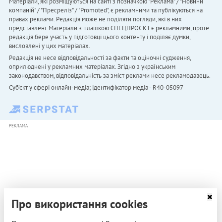
Матеріали, які розміщуються на сайті з позначкою "Реклама" / "Новини
компаній" / "Пресреліз" / "Promoted", є рекламними та публікуються на
правах реклами. Редакція може не поділяти погляди, які в них
представлені. Матеріали з плашкою СПЕЦПРОЄКТ є рекламними, проте
редакція бере участь у підготовці цього контенту і поділяє думки,
висловлені у цих матеріалах.
Редакція не несе відповідальності за факти та оціночні судження,
оприлюднені у рекламних матеріалах. Згідно з українським
законодавством, відповідальність за зміст реклами несе рекламодавець.
Cуб'єкт у сфері онлайн-медіа; ідентифікатор медіа - R40-05097
РЕКЛАМА
Про використання cookies