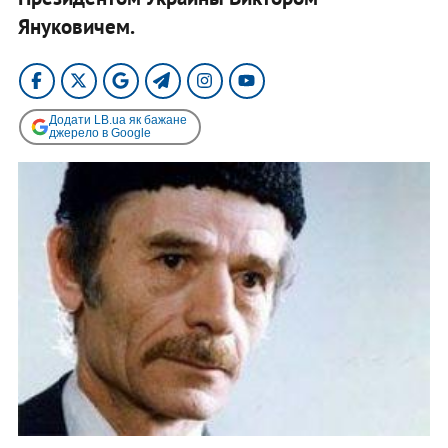
Януковичем.
Додати LB.ua як бажане
джерело в Google