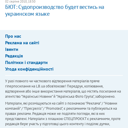
02 серпня 2010, 18:50
БЮТ: Судопроизводство будет вестись на
украинском языке
Про нас
Реклама на сайті
Івенти
Редакція
Політики і стандарти
Угода конфіденційності
У разі повного чи часткового відтворення матеріалів пряме
гіперпосилання на LB.ua обов'язкове! Передрук, копіювання,
відтворення або інше використання матеріалів, що містять посилання на
агентство "Українськi Новини" й "Українська Фото Група", заборонено.
Матеріали, які розміщуються на сайті з позначкою "Реклама" / "Новини
компаній" / "Пресреліз" / "Promoted", є рекламними та публікуються на
правах реклами. Редакція може не поділяти погляди, які в них
представлені. Матеріали з плашкою СПЕЦПРОЄКТ є рекламними, проте
редакція бере участь у підготовці цього контенту і поділяє думки,