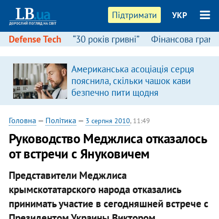
Підтримати
УКР
Defense Tech
“30 років гривні”
Фінансова грамо
Американська асоціація серця
в
пояснила, скільки чашок кави
безпечно пити щодня
Головна
—
Політика
—
3 серпня 2010
, 11:49
Руководство Меджлиса отказалось
от встречи с Януковичем
Представители Меджлиса
крымскотатарского народа отказались
принимать участие в сегодняшней встрече с
Президентом Украины Виктором