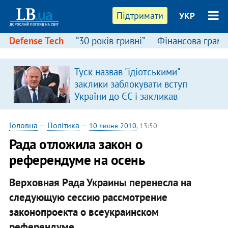
Підтримати
УКР
Defense Tech
“30 років гривні”
Фінансова грамо
Туск назвав "ідіотськими"
заклики заблокувати вступ
України до ЄС і закликав
припинити антиукраїнську
риторику
Головна
—
Політика
—
10 липня 2010
, 13:50
Рада отложила закон о
референдуме на осень
Верховная Рада Украины перенесла на
следующую сессию рассмотрение
законопроекта о всеукраинском
референдуме.