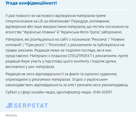
Угода конфіденційності
У разі повного чи часткового відтворення матеріалів пряме
гіперпосилання на LB.ua обов'язкове! Передрук, копіювання,
відтворення або інше використання матеріалів, що містять посилання на
агентство "Українськi Новини" й "Українська Фото Група", заборонено.
Матеріали, які розміщуються на сайті з позначкою "Реклама" / "Новини
компаній" / "Пресреліз" / "Promoted", є рекламними та публікуються на
правах реклами. Редакція може не поділяти погляди, які в них
представлені. Матеріали з плашкою СПЕЦПРОЄКТ є рекламними, проте
редакція бере участь у підготовці цього контенту і поділяє думки,
висловлені у цих матеріалах.
Редакція не несе відповідальності за факти та оціночні судження,
оприлюднені у рекламних матеріалах. Згідно з українським
законодавством, відповідальність за зміст реклами несе рекламодавець.
Cуб'єкт у сфері онлайн-медіа; ідентифікатор медіа - R40-05097
РЕКЛАМА