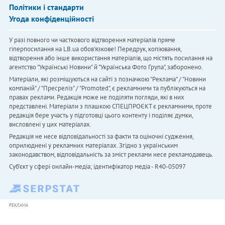
Політики і стандарти
Угода конфіденційності
У разі повного чи часткового відтворення матеріалів пряме
гіперпосилання на LB.ua обов'язкове! Передрук, копіювання,
відтворення або інше використання матеріалів, що містять посилання на
агентство "Українськi Новини" й "Українська Фото Група", заборонено.
Матеріали, які розміщуються на сайті з позначкою "Реклама" / "Новини
компаній" / "Пресреліз" / "Promoted", є рекламними та публікуються на
правах реклами. Редакція може не поділяти погляди, які в них
представлені. Матеріали з плашкою СПЕЦПРОЄКТ є рекламними, проте
редакція бере участь у підготовці цього контенту і поділяє думки,
висловлені у цих матеріалах.
Редакція не несе відповідальності за факти та оціночні судження,
оприлюднені у рекламних матеріалах. Згідно з українським
законодавством, відповідальність за зміст реклами несе рекламодавець.
Cуб'єкт у сфері онлайн-медіа; ідентифікатор медіа - R40-05097
РЕКЛАМА