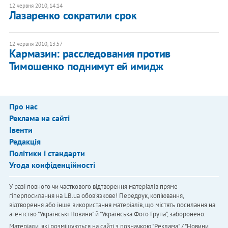
12 червня 2010, 14:14
Лазаренко сократили срок
12 червня 2010, 13:57
Кармазин: расследования против
Тимошенко поднимут ей имидж
Про нас
Реклама на сайті
Івенти
Редакція
Політики і стандарти
Угода конфіденційності
У разі повного чи часткового відтворення матеріалів пряме
гіперпосилання на LB.ua обов'язкове! Передрук, копіювання,
відтворення або інше використання матеріалів, що містять посилання на
агентство "Українськi Новини" й "Українська Фото Група", заборонено.
Матеріали, які розміщуються на сайті з позначкою "Реклама" / "Новини