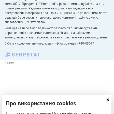
компаній" / "Пресреліз" / "Promoted", є рекламними та публікуються на
правах реклами. Редакція може не поділяти погляди, які в них
представлені. Матеріали з плашкою СПЕЦПРОЄКТ є рекламними, проте
редакція бере участь у підготовці цього контенту і поділяє думки,
висловлені у цих матеріалах.
Редакція не несе відповідальності за факти та оціночні судження,
оприлюднені у рекламних матеріалах. Згідно з українським
законодавством, відповідальність за зміст реклами несе рекламодавець.
Cуб'єкт у сфері онлайн-медіа; ідентифікатор медіа - R40-05097
РЕКЛАМА
Про використання cookies
Продовжуючи переглядати LB.ua ви підтверджуєте, що