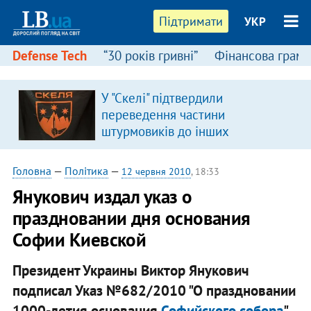
Підтримати
УКР
Defense Tech
“30 років гривні”
Фінансова грамо
У "Скелі" підтвердили
переведення частини
штурмовиків до інших
підрозділів
Головна
—
Політика
—
12 червня 2010
, 18:33
Янукович издал указ о
праздновании дня основания
Софии Киевской
Президент Украины Виктор Янукович
подписал Указ №682/2010 "О праздновании
1000-летия основания
Софийского собора
".