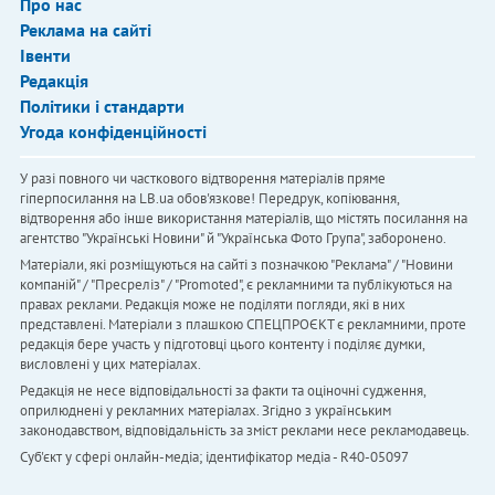
Про нас
Реклама на сайті
Івенти
Редакція
Політики і стандарти
Угода конфіденційності
У разі повного чи часткового відтворення матеріалів пряме
гіперпосилання на LB.ua обов'язкове! Передрук, копіювання,
відтворення або інше використання матеріалів, що містять посилання на
агентство "Українськi Новини" й "Українська Фото Група", заборонено.
Матеріали, які розміщуються на сайті з позначкою "Реклама" / "Новини
компаній" / "Пресреліз" / "Promoted", є рекламними та публікуються на
правах реклами. Редакція може не поділяти погляди, які в них
представлені. Матеріали з плашкою СПЕЦПРОЄКТ є рекламними, проте
редакція бере участь у підготовці цього контенту і поділяє думки,
висловлені у цих матеріалах.
Редакція не несе відповідальності за факти та оціночні судження,
оприлюднені у рекламних матеріалах. Згідно з українським
законодавством, відповідальність за зміст реклами несе рекламодавець.
Cуб'єкт у сфері онлайн-медіа; ідентифікатор медіа - R40-05097