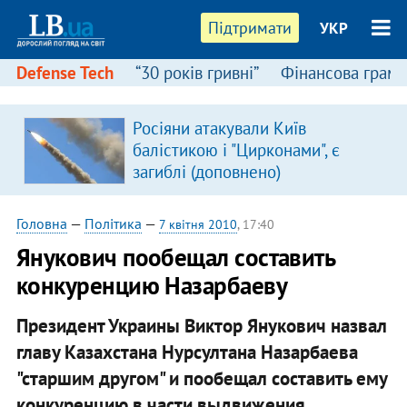
Підтримати
УКР
Defense Tech
“30 років гривні”
Фінансова грамо
Росіяни атакували Київ
в
балістикою і "Цирконами", є
загиблі (доповнено)
Головна
—
Політика
—
7 квітня 2010
, 17:40
Янукович пообещал составить
конкуренцию Назарбаеву
Президент Украины Виктор Янукович назвал
главу Казахстана Нурсултана Назарбаева
"старшим другом" и пообещал составить ему
конкуренцию в части выдвижения