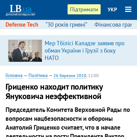
Підтримати
УКР
Defense Tech
“30 років гривні”
Фінансова грамо
Мер Тбілісі Каладзе заявив про
в
обман України і Грузії з боку
НАТО
Головна
—
Політика
—
26 березня 2010
, 12:00
Гриценко находит политику
Януковича неэффективной
Председатель Комитета Верховной Рады по
вопросам нацбезопасности и обороны
Анатолий Гриценко считает, что в начале
деятельности на посту Президента Виктор