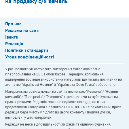
на продажу с/х земель
Про нас
Реклама на сайті
Івенти
Редакція
Політики і стандарти
Угода конфіденційності
У разі повного чи часткового відтворення матеріалів пряме
гіперпосилання на LB.ua обов'язкове! Передрук, копіювання,
відтворення або інше використання матеріалів, що містять посилання на
агентство "Українськi Новини" й "Українська Фото Група", заборонено.
Матеріали, які розміщуються на сайті з позначкою "Реклама" / "Новини
компаній" / "Пресреліз" / "Promoted", є рекламними та публікуються на
правах реклами. Редакція може не поділяти погляди, які в них
представлені. Матеріали з плашкою СПЕЦПРОЄКТ є рекламними, проте
редакція бере участь у підготовці цього контенту і поділяє думки,
висловлені у цих матеріалах.
Редакція не несе відповідальності за факти та оціночні судження,