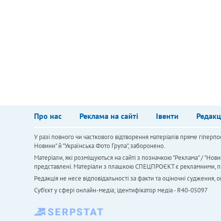
Про нас
Реклама на сайті
Івенти
Редакц
У разі повного чи часткового відтворення матеріалів пряме гіперпо
Новини" й "Українська Фото Група", заборонено.
Матеріали, які розміщуються на сайті з позначкою "Реклама" / "Нови
представлені. Матеріали з плашкою СПЕЦПРОЄКТ є рекламними, проте
Редакція не несе відповідальності за факти та оціночні судження,
Cуб'єкт у сфері онлайн-медіа; ідентифікатор медіа - R40-05097