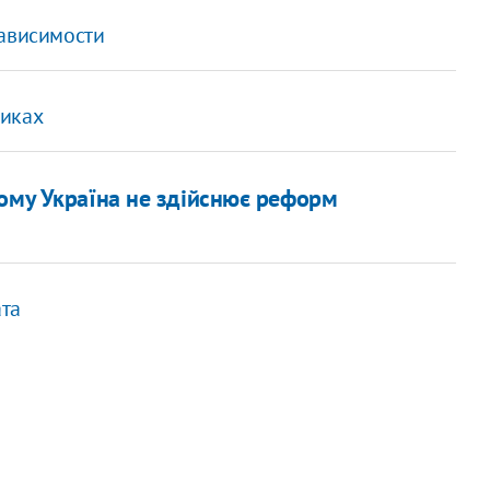
зависимости
никах
чому Україна не здійснює реформ
та