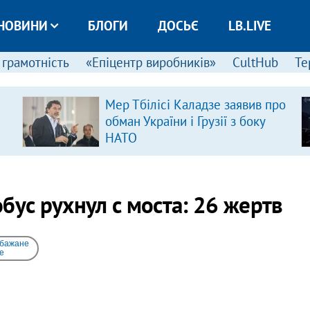
НОВИНИ
БЛОГИ
ДОСЬЄ
LB.LIVE
 грамотність
«Епіцентр виробників»
CultHub
Те
Мер Тбілісі Каладзе заявив про
обман України і Грузії з боку
НАТО
бус рухнул с моста: 26 жертв
 бажане
e