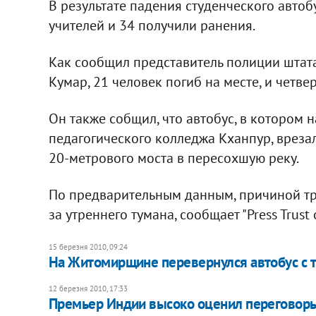
В результате падения студенческого автобу
учителей и 34 получили ранения.
Как сообщил представитель полиции штата
Кумар, 21 человек погиб на месте, и четве
Он также собщил, что автобус, в котором 
педагогического колледжа Кханпур, врезал
20-метрового моста в пересохшую реку.
По предварительным данным, причиной тра
за утреннего тумана, сообщает "Press Trust o
15 березня 2010, 09:24
На Житомирщине перевернулся автобус с 
12 березня 2010, 17:33
Премьер Индии высоко оценил переговор