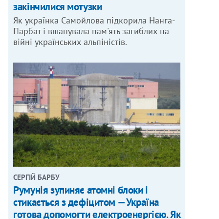
закінчилися мотузки
Як українка Самойлова підкорила Нанга-
Парбат і вшанувала пам'ять загиблих на
війні українських альпіністів.
СЕРГІЙ БАРБУ
Румунія зупиняє атомні блоки і
стикається з дефіцитом — Україна
готова допомогти електроенергією. Як