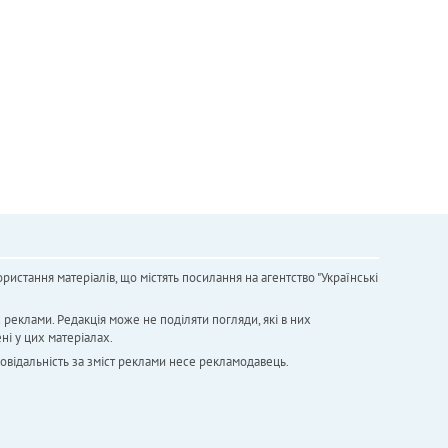
ристання матеріалів, що містять посилання на агентство "Українськi
х реклами. Редакція може не поділяти погляди, які в них
ні у цих матеріалах.
повідальність за зміст реклами несе рекламодавець.