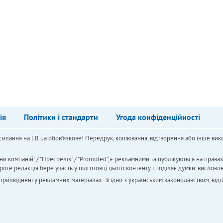
ія
Політики і стандарти
Угода конфіденційності
силання на LB.ua обов'язкове! Передрук, копіювання, відтворення або інше вико
ни компаній" / "Пресреліз" / "Promoted", є рекламними та публікуються на права
 редакція бере участь у підготовці цього контенту і поділяє думки, висловле
 оприлюднені у рекламних матеріалах. Згідно з українським законодавством, від