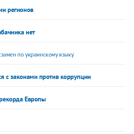
ии регионов
абачника нет
экзамен по украинскому языку
ся с законами против коррупции
 рекорда Европы