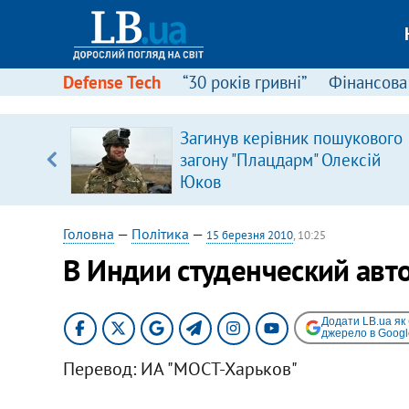
Defense Tech
“30 років гривні”
Фінансова
щодо
Загинув керівник пошукового
 у
загону "Плацдарм" Олексій
ої ходи
Юков
Головна
—
Політика
—
15 березня 2010
, 10:25
В Индии студенческий авто
Додати LB.ua як
джерело в Googl
Перевод: ИА "МОСТ-Харьков"