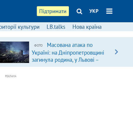
Підтримати
УКР
риторії культури
LB.talks
Нова країна
Масована атака по
ФОТО
Україні: на Дніпропетровщині
загинула родина, у Львові –
удар по багатоповерхівках
(доповнюється)
РЕКЛАМА