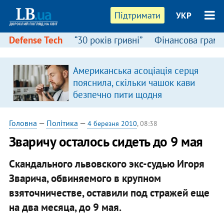
Підтримати
УКР
Defense Tech
“30 років гривні”
Фінансова грамо
Американська асоціація серця
пояснила, скільки чашок кави
безпечно пити щодня
Головна
—
Політика
—
4 березня 2010
, 08:38
Зваричу осталось сидеть до 9 мая
Скандального львовского экс-судью Игоря
Зварича, обвиняемого в крупном
взяточничестве, оставили под стражей еще
на два месяца, до 9 мая.