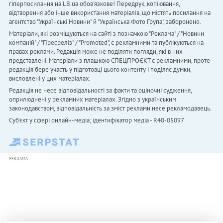
гіперпосилання на LB.ua обов'язкове! Передрук, копіювання,
відтворення або інше використання матеріалів, що містять посилання на
агентство "Українськi Новини" й "Українська Фото Група", заборонено.
Матеріали, які розміщуються на сайті з позначкою "Реклама" / "Новини
компаній" / "Пресреліз" / "Promoted", є рекламними та публікуються на
правах реклами. Редакція може не поділяти погляди, які в них
представлені. Матеріали з плашкою СПЕЦПРОЄКТ є рекламними, проте
редакція бере участь у підготовці цього контенту і поділяє думки,
висловлені у цих матеріалах.
Редакція не несе відповідальності за факти та оціночні судження,
оприлюднені у рекламних матеріалах. Згідно з українським
законодавством, відповідальність за зміст реклами несе рекламодавець.
Cуб'єкт у сфері онлайн-медіа; ідентифікатор медіа - R40-05097
РЕКЛАМА