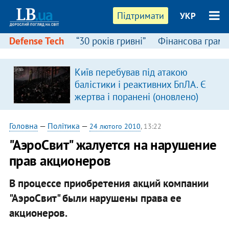
Підтримати
УКР
Defense Tech
“30 років гривні”
Фінансова грамо
Київ перебував під атакою
балістики і реактивних БпЛА. Є
жертва і поранені (оновлено)
Головна
—
Політика
—
24 лютого 2010
, 13:22
"АэроСвит" жалуется на нарушение
прав акционеров
В процессе приобретения акций компании
"АэроСвит" были нарушены права ее
акционеров.