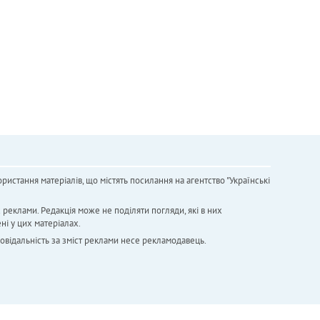
ристання матеріалів, що містять посилання на агентство "Українськi
х реклами. Редакція може не поділяти погляди, які в них
ні у цих матеріалах.
повідальність за зміст реклами несе рекламодавець.