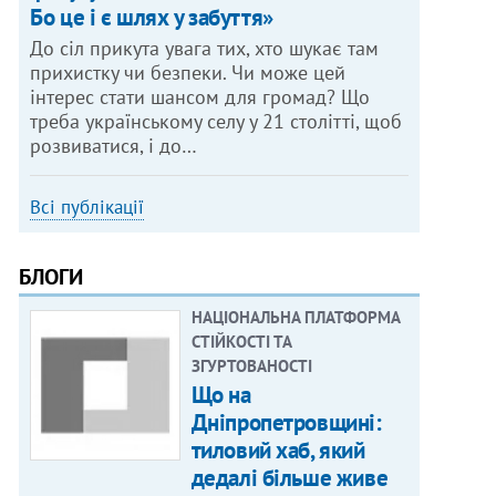
Бо це і є шлях у забуття»
До сіл прикута увага тих, хто шукає там
прихистку чи безпеки. Чи може цей
інтерес стати шансом для громад? Що
треба українському селу у 21 столітті, щоб
розвиватися, і до…
Всі публікації
БЛОГИ
НАЦІОНАЛЬНА ПЛАТФОРМА
СТІЙКОСТІ ТА
ЗГУРТОВАНОСТІ
Що на
Дніпропетровщині:
тиловий хаб, який
дедалі більше живе