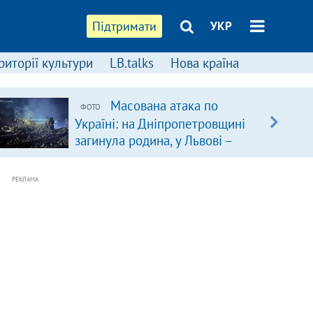
Підтримати
УКР
риторії культури
LB.talks
Нова країна
Масована атака по
ФОТО
Україні: на Дніпропетровщині
загинула родина, у Львові –
удар по багатоповерхівках
(доповнюється)
РЕКЛАМА