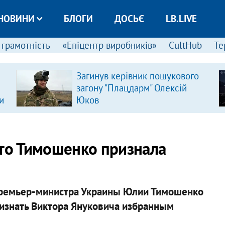
НОВИНИ
БЛОГИ
ДОСЬЄ
LB.LIVE
 грамотність
«Епіцентр виробників»
CultHub
Те
Загинув керівник пошукового
загону "Плацдарм" Олексій
и
Юков
что Тимошенко признала
ремьер-министра Украины Юлии Тимошенко
признать Виктора Януковича избранным