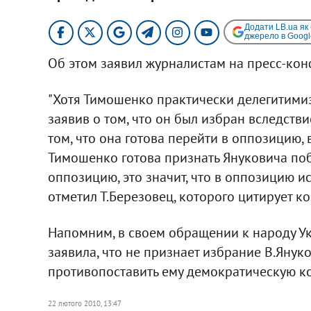
Додати LB.ua як
джерело в Googl
Об этом заявил журналистам на пресс-кон
"Хотя Тимошенко практически делегитими
заявив о том, что он был избран вследстви
том, что она готова перейти в оппозицию, в
Тимошенко готова признать Януковича поб
оппозицию, это значит, что в оппозицию и
отметил Т.Березовец, которого цитирует к
Напомним, в своем обращении к народу 
заявила, что не признает избрание В.Яну
противопоставить ему демократическую к
22 лютого 2010, 13:47