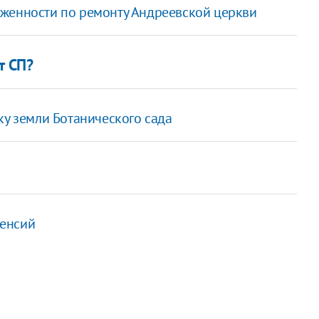
лженности по ремонту Андреевской церкви
т СП?
ку земли Ботанического сада
пенсий