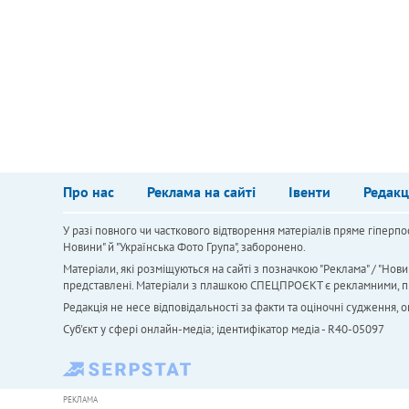
Про нас
Реклама на сайті
Івенти
Редакц
У разі повного чи часткового відтворення матеріалів пряме гіперпо
Новини" й "Українська Фото Група", заборонено.
Матеріали, які розміщуються на сайті з позначкою "Реклама" / "Нови
представлені. Матеріали з плашкою СПЕЦПРОЄКТ є рекламними, проте
Редакція не несе відповідальності за факти та оціночні судження,
Cуб'єкт у сфері онлайн-медіа; ідентифікатор медіа - R40-05097
РЕКЛАМА