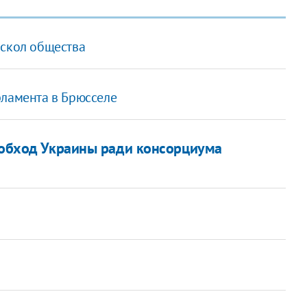
аскол общества
рламента в Брюсселе
в обход Украины ради консорциума