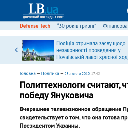
Defense Tech
“30 років гривні”
Фінансова
Поліція отримала заяву щодо
, є
незаконності проведення у
Почаївській лаврі хресної ход
Головна
—
Політика
—
23 лютого 2010
, 17:42
Политтехнологи считают, 
победу Януковича
Вчерашнее телевизионное обращение П
свидетельствует о том, что она готова 
Президентом Украины.