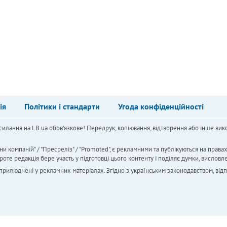
ія
Політики і стандарти
Угода конфіденційності
силання на LB.ua обов'язкове! Передрук, копіювання, відтворення або інше вико
ни компаній" / "Пресреліз" / "Promoted", є рекламними та публікуються на права
 редакція бере участь у підготовці цього контенту і поділяє думки, висловле
 оприлюднені у рекламних матеріалах. Згідно з українським законодавством, від