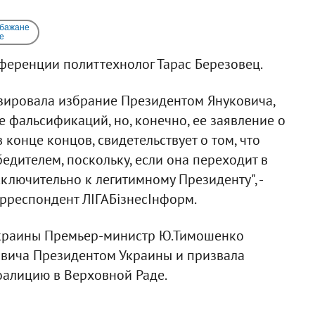
 бажане
e
ференции политтехнолог Тарас Березовец.
зировала избрание Президентом Януковича,
е фальсификаций, но, конечно, ее заявление о
 конце концов, свидетельствует о том, что
едителем, поскольку, если она переходит в
сключительно к легитимному Президенту", -
орреспондент ЛІГАБізнесІнформ.
Украины Премьер-министр Ю.Тимошенко
ковича Президентом Украины и призвала
оалицию в Верховной Раде.