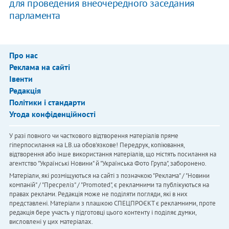
для проведения внеочередного заседания
парламента
Про нас
Реклама на сайті
Івенти
Редакція
Політики і стандарти
Угода конфіденційності
У разі повного чи часткового відтворення матеріалів пряме
гіперпосилання на LB.ua обов'язкове! Передрук, копіювання,
відтворення або інше використання матеріалів, що містять посилання на
агентство "Українськi Новини" й "Українська Фото Група", заборонено.
Матеріали, які розміщуються на сайті з позначкою "Реклама" / "Новини
компаній" / "Пресреліз" / "Promoted", є рекламними та публікуються на
правах реклами. Редакція може не поділяти погляди, які в них
представлені. Матеріали з плашкою СПЕЦПРОЄКТ є рекламними, проте
редакція бере участь у підготовці цього контенту і поділяє думки,
висловлені у цих матеріалах.