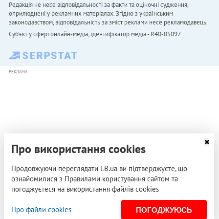
Редакція не несе відповідальності за факти та оціночні судження,
оприлюднені у рекламних матеріалах. Згідно з українським
законодавством, відповідальність за зміст реклами несе рекламодавець.
Cуб'єкт у сфері онлайн-медіа; ідентифікатор медіа - R40-05097
РЕКЛАМА
Про використання cookies
Продовжуючи переглядати LB.ua ви підтверджуєте, що
ознайомилися з Правилами користування сайтом та
погоджуєтеся на використання файлів cookies
Про файли cookies
ПОГОДЖУЮСЬ