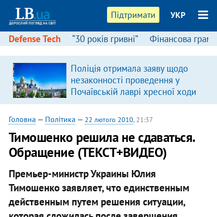
Підтримати
УКР
Defense Tech
“30 років гривні”
Фінансова грамо
Поліція отримала заяву щодо
незаконності проведення у
Почаївській лаврі хресної ходи
Головна
—
Політика
—
22 лютого 2010
, 21:37
Тимошенко решила не сдаваться.
Обращение (ТЕКСТ+ВИДЕО)
Премьер-министр Украины Юлия
Тимошенко заявляет, что единственным
действенным путем решения ситуации,
которая сложилась после завершения