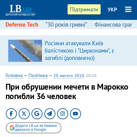
Підтримати
УКР
Defense Tech
“30 років гривні”
Фінансова грамо
Росіяни атакували Київ
я
балістикою і "Цирконами", є
загиблі (доповнено)
Головна
—
Політика
—
20 лютого 2010
, 10:26
При обрушении мечети в Марокко
погибли 36 человек
Додати LB.ua як бажане
джерело в Google