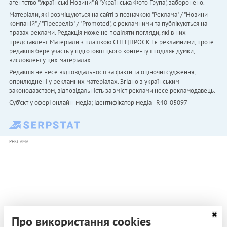
агентство "Українськi Новини" й "Українська Фото Група", заборонено.
Матеріали, які розміщуються на сайті з позначкою "Реклама" / "Новини
компаній" / "Пресреліз" / "Promoted", є рекламними та публікуються на
правах реклами. Редакція може не поділяти погляди, які в них
представлені. Матеріали з плашкою СПЕЦПРОЄКТ є рекламними, проте
редакція бере участь у підготовці цього контенту і поділяє думки,
висловлені у цих матеріалах.
Редакція не несе відповідальності за факти та оціночні судження,
оприлюднені у рекламних матеріалах. Згідно з українським
законодавством, відповідальність за зміст реклами несе рекламодавець.
Cуб'єкт у сфері онлайн-медіа; ідентифікатор медіа - R40-05097
РЕКЛАМА
Про використання cookies