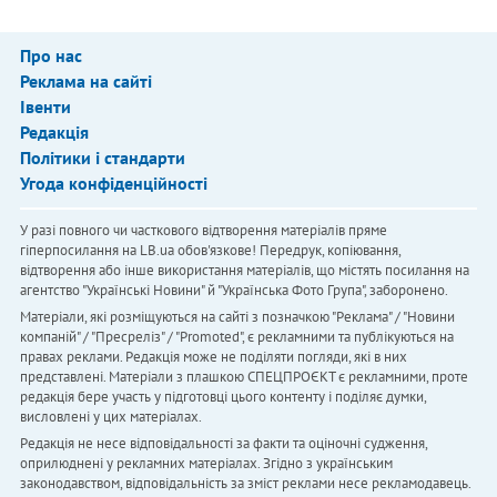
Про нас
Реклама на сайті
Івенти
Редакція
Політики і стандарти
Угода конфіденційності
У разі повного чи часткового відтворення матеріалів пряме
гіперпосилання на LB.ua обов'язкове! Передрук, копіювання,
відтворення або інше використання матеріалів, що містять посилання на
агентство "Українськi Новини" й "Українська Фото Група", заборонено.
Матеріали, які розміщуються на сайті з позначкою "Реклама" / "Новини
компаній" / "Пресреліз" / "Promoted", є рекламними та публікуються на
правах реклами. Редакція може не поділяти погляди, які в них
представлені. Матеріали з плашкою СПЕЦПРОЄКТ є рекламними, проте
редакція бере участь у підготовці цього контенту і поділяє думки,
висловлені у цих матеріалах.
Редакція не несе відповідальності за факти та оціночні судження,
оприлюднені у рекламних матеріалах. Згідно з українським
законодавством, відповідальність за зміст реклами несе рекламодавець.