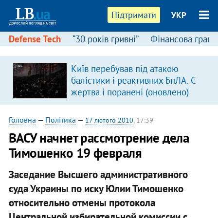
Підтримати
УКР
Defense Tech
“30 років гривні”
Фінансова грамо
Київ перебував під атакою
я
балістики і реактивних БпЛА. Є
жертва і поранені (оновлено)
Головна
—
Політика
—
17 лютого 2010
, 17:39
ВАСУ начнет рассмотрение дела
Тимошенко 19 февраля
Заседание Высшего административного
суда Украины по иску Юлии Тимошенко
относительно отмены протокола
Центральной избирательной комиссии с