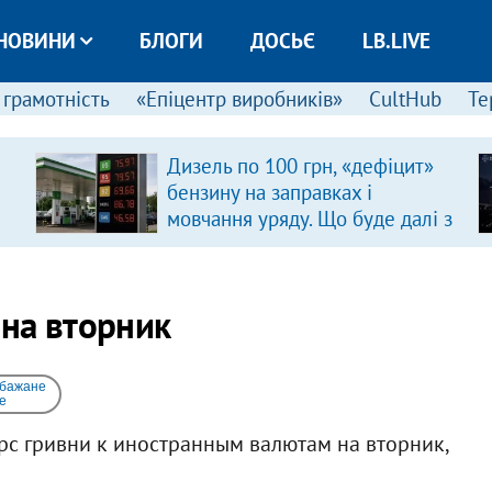
НОВИНИ
БЛОГИ
ДОСЬЄ
LB.LIVE
 грамотність
«Епіцентр виробників»
CultHub
Те
Дизель по 100 грн, «дефіцит»
бензину на заправках і
мовчання уряду. Що буде далі з
цінами на пальне?
на вторник
 бажане
e
с гривни к иностранным валютам на вторник,