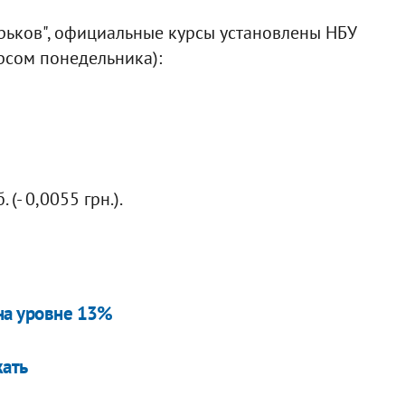
рьков", официальные курсы установлены НБУ
урсом понедельника):
(- 0,0055 грн.).
 на уровне 13%
жать