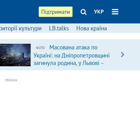
Підтримати
УКР
риторії культури
LB.talks
Нова країна
Масована атака по
ФОТО
Україні: на Дніпропетровщині
загинула родина, у Львові –
удар по багатоповерхівках
(доповнюється)
РЕКЛАМА