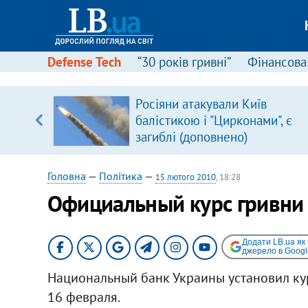
Defense Tech
“30 років гривні”
Фінансова
вив про
Росіяни атакували Київ
боку
балістикою і "Цирконами", є
загиблі (доповнено)
Головна
—
Політика
—
15 лютого 2010
, 18:28
Официальный курс гривни 
Додати LB.ua як
джерело в Googl
Национальный банк Украины установил кур
16 февраля.