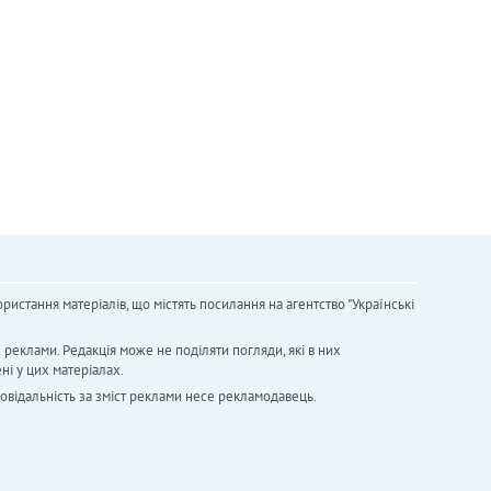
ристання матеріалів, що містять посилання на агентство "Українськi
х реклами. Редакція може не поділяти погляди, які в них
ні у цих матеріалах.
повідальність за зміст реклами несе рекламодавець.