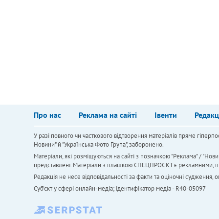
Про нас
Реклама на сайті
Івенти
Редакц
У разі повного чи часткового відтворення матеріалів пряме гіперпо
Новини" й "Українська Фото Група", заборонено.
Матеріали, які розміщуються на сайті з позначкою "Реклама" / "Нови
представлені. Матеріали з плашкою СПЕЦПРОЄКТ є рекламними, проте
Редакція не несе відповідальності за факти та оціночні судження,
Cуб'єкт у сфері онлайн-медіа; ідентифікатор медіа - R40-05097