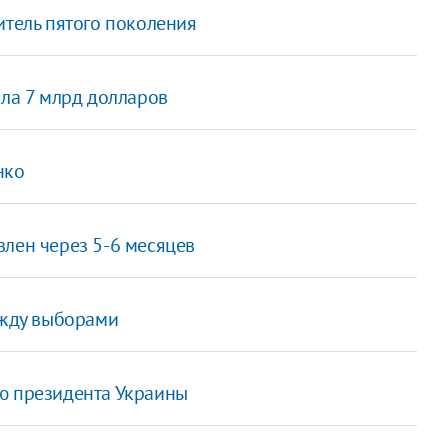
итель пятого поколения
ила 7 млрд долларов
нко
влен через 5-6 месяцев
ежду выборами
ю президента Украины