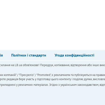
ія
Політики і стандарти
Угода конфіденційності
силання на LB.ua обов'язкове! Передрук, копіювання, відтворення або інше вико
ни компаній" / "Пресреліз" / "Promoted", є рекламними та публікуються на права
 редакція бере участь у підготовці цього контенту і поділяє думки, висловле
 оприлюднені у рекламних матеріалах. Згідно з українським законодавством, від