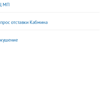
ПЦ МП
опрос отставки Кабмина
окушение