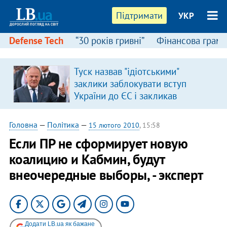
Підтримати
УКР
Defense Tech
“30 років гривні”
Фінансова грамо
Туск назвав "ідіотськими"
заклики заблокувати вступ
України до ЄС і закликав
припинити антиукраїнську
риторику
Головна
—
Політика
—
15 лютого 2010
, 15:58
Если ПР не сформирует новую
коалицию и Кабмин, будут
внеочередные выборы, - эксперт
Додати LB.ua як бажане