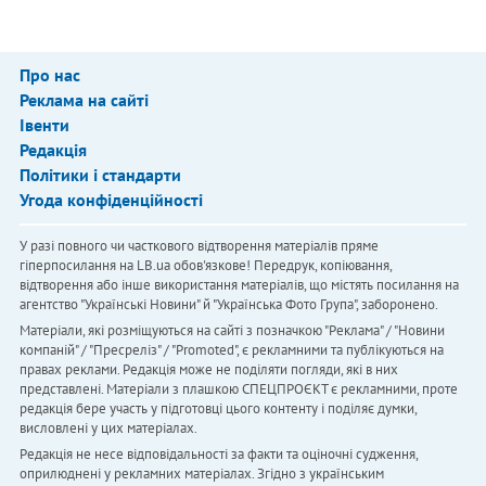
Про нас
Реклама на сайті
Івенти
Редакція
Політики і стандарти
Угода конфіденційності
У разі повного чи часткового відтворення матеріалів пряме
гіперпосилання на LB.ua обов'язкове! Передрук, копіювання,
відтворення або інше використання матеріалів, що містять посилання на
агентство "Українськi Новини" й "Українська Фото Група", заборонено.
Матеріали, які розміщуються на сайті з позначкою "Реклама" / "Новини
компаній" / "Пресреліз" / "Promoted", є рекламними та публікуються на
правах реклами. Редакція може не поділяти погляди, які в них
представлені. Матеріали з плашкою СПЕЦПРОЄКТ є рекламними, проте
редакція бере участь у підготовці цього контенту і поділяє думки,
висловлені у цих матеріалах.
Редакція не несе відповідальності за факти та оціночні судження,
оприлюднені у рекламних матеріалах. Згідно з українським