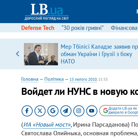
Defense Tech
“30 років гривні”
Фінансова
щодо
Мер Тбілісі Каладзе заявив п
 у
обман України і Грузії з боку
ої ходи
НАТО
Головна
—
Політика
—
15 лютого 2010
, 15:55
Войдет ли НУНС в новую 
Додати LB.ua як
джерело в Googl
(
ИА «Новый мост»
, Ирина Парсаданова) П
Святослава Олийныка, основная проблема,