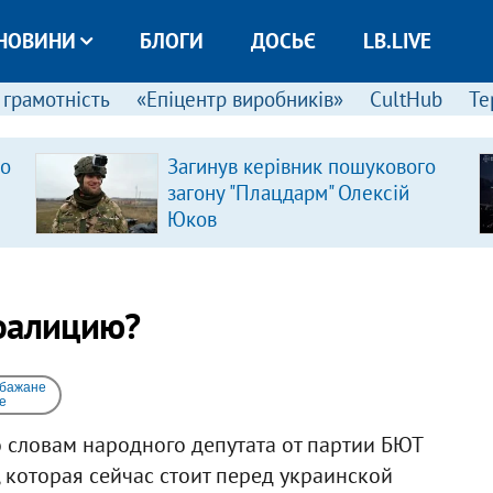
НОВИНИ
БЛОГИ
ДОСЬЄ
LB.LIVE
 грамотність
«Епіцентр виробників»
CultHub
Те
ро
Загинув керівник пошукового
загону "Плацдарм" Олексій
Юков
коалицию?
 бажане
e
о словам народного депутата от партии БЮТ
 которая сейчас стоит перед украинской