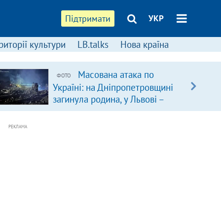
Підтримати
УКР
риторії культури
LB.talks
Нова країна
Масована атака по
ФОТО
Україні: на Дніпропетровщині
загинула родина, у Львові –
удар по багатоповерхівках
(доповнюється)
РЕКЛАМА