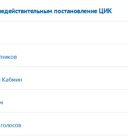
 недействительным постановление ЦИК
тников
й Кабмин
ам
 голосов