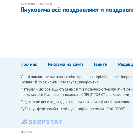
15 лютого 2010, 15:00
Януковича всё поздравляют и поздравл
Про нас
Реклама на сайті
Івенти
Редакц
У разі повного чи часткового відтворення матеріалів пряме гіперпо
Новини" й "Українська Фото Група", заборонено.
Матеріали, які розміщуються на сайті з позначкою "Реклама" / "Нови
представлені. Матеріали з плашкою СПЕЦПРОЄКТ є рекламними, проте
Редакція не несе відповідальності за факти та оціночні судження,
Cуб'єкт у сфері онлайн-медіа; ідентифікатор медіа - R40-05097
РЕКЛАМА