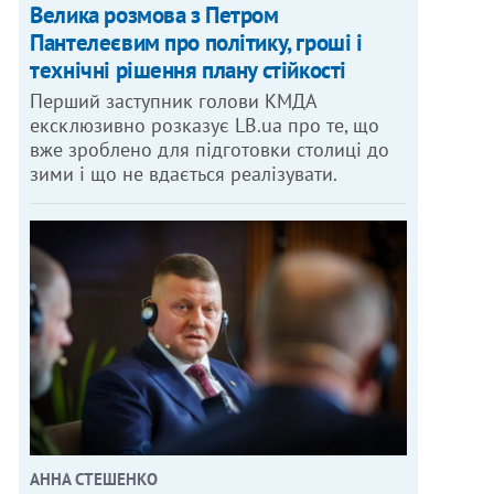
Велика розмова з Петром
Пантелеєвим про політику, гроші і
технічні рішення плану стійкості
Перший заступник голови КМДА
ексклюзивно розказує LB.ua про те, що
вже зроблено для підготовки столиці до
зими і що не вдається реалізувати.
АННА СТЕШЕНКО