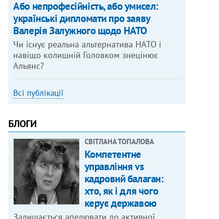
Або непрофесійність, або умисел:
українські дипломати про заяву
Валерія Залужного щодо НАТО
Чи існує реальна альтернатива НАТО і
навіщо колишній Головком знецінює
Альянс?
Всі публікації
БЛОГИ
СВІТЛАНА ТОПАЛОВА
Компетентне
управління vs
кадровий балаган:
хто, як і для чого
керує державою
Залишається апелювати до активної