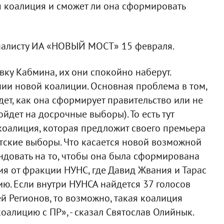
ая коалиция и сможет ли она сформировать
налисту ИА «НОВЫЙ МОСТ» 15 февраля.
вку Кабмина, их они спокойно наберут.
ии новой коалиции. Основная проблема в том,
дет, как она сформирует правительство или не
йдет на досрочные выборы). То есть тут
 коалиция, которая предложит своего премьера
тские выборы. Что касается новой возможной
ендовать на то, чтобы она была сформирована
ия от фракции НУНС, где Давид Жвания и Тарас
ю. Если внутри НУНСА найдется 37 голосов
ей Регионов, то возможно, такая коалиция
коалицию с ПР», - сказал Святослав Олийнык.