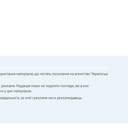
ристання матеріалів, що містять посилання на агентство "Українськi
х реклами. Редакція може не поділяти погляди, які в них
ні у цих матеріалах.
повідальність за зміст реклами несе рекламодавець.