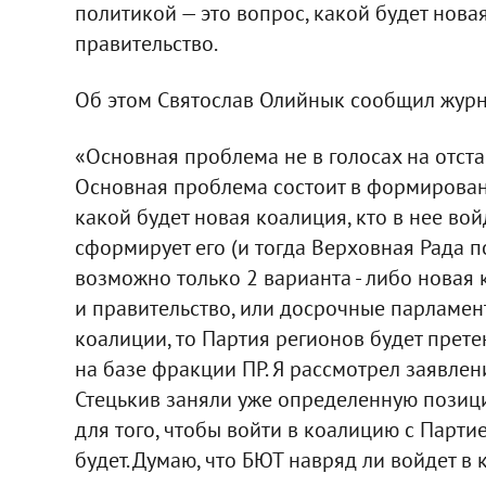
политикой — это вопрос, какой будет нов
правительство.
Об этом Святослав Олийнык сообщил жур
«Основная проблема не в голосах на отста
Основная проблема состоит в формирован
какой будет новая коалиция, кто в нее вой
сформирует его (и тогда Верховная Рада по
возможно только 2 варианта - либо новая
и правительство, или досрочные парламен
коалиции, то Партия регионов будет прет
на базе фракции ПР. Я рассмотрел заявлен
Стецькив заняли уже определенную позици
для того, чтобы войти в коалицию с Парти
будет. Думаю, что БЮТ навряд ли войдет в 