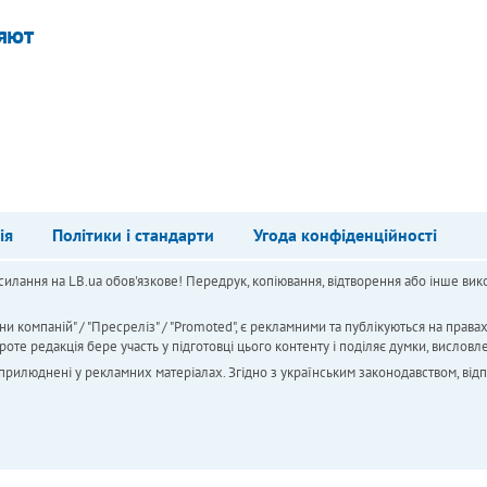
яют
ія
Політики і стандарти
Угода конфіденційності
силання на LB.ua обов'язкове! Передрук, копіювання, відтворення або інше вико
ни компаній" / "Пресреліз" / "Promoted", є рекламними та публікуються на права
 редакція бере участь у підготовці цього контенту і поділяє думки, висловле
 оприлюднені у рекламних матеріалах. Згідно з українським законодавством, від