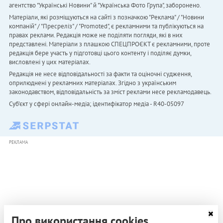
агентство "Українськi Новини" й "Українська Фото Група", заборонено.
Матеріали, які розміщуються на сайті з позначкою "Реклама" / "Новини
компаній" / "Пресреліз" / "Promoted", є рекламними та публікуються на
правах реклами. Редакція може не поділяти погляди, які в них
представлені. Матеріали з плашкою СПЕЦПРОЄКТ є рекламними, проте
редакція бере участь у підготовці цього контенту і поділяє думки,
висловлені у цих матеріалах.
Редакція не несе відповідальності за факти та оціночні судження,
оприлюднені у рекламних матеріалах. Згідно з українським
законодавством, відповідальність за зміст реклами несе рекламодавець.
Cуб'єкт у сфері онлайн-медіа; ідентифікатор медіа - R40-05097
РЕКЛАМА
Про використання cookies