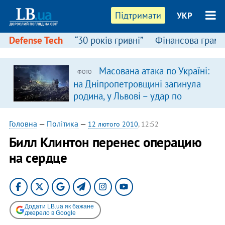
Підтримати
УКР
Defense Tech
“30 років гривні”
Фінансова грамо
Масована атака по Україні:
ФОТО
на Дніпропетровщині загинула
родина, у Львові – удар по
багатоповерхівках
(доповнюється)
Головна
—
Політика
—
12 лютого 2010
, 12:52
Билл Клинтон перенес операцию
на сердце
Додати LB.ua як бажане
джерело в Google