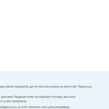
ристання матеріалів, що містять посилання на агентство "Українськi
х реклами. Редакція може не поділяти погляди, які в них
ні у цих матеріалах.
повідальність за зміст реклами несе рекламодавець.