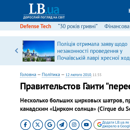
Defense Tech
“30 років гривні”
Фінансова
іцит»
Поліція отримала заяву щодо
незаконності проведення у
 далі з
Почаївській лаврі хресної ход
Головна
—
Політика
—
12 лютого 2010
, 11:55
Правительстов Гаити "пер
Несколько больших цирковых шатров, 
канадским «Цирком солнца» (Cirque du So
Додати LB.ua як
джерело в Googl