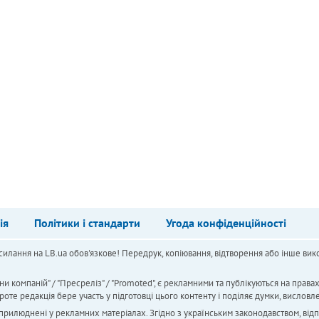
ія
Політики і стандарти
Угода конфіденційності
силання на LB.ua обов'язкове! Передрук, копіювання, відтворення або інше вико
ни компаній" / "Пресреліз" / "Promoted", є рекламними та публікуються на права
 редакція бере участь у підготовці цього контенту і поділяє думки, висловле
 оприлюднені у рекламних матеріалах. Згідно з українським законодавством, від