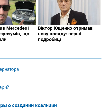
бернатора
ери?
оры о создании коалиции