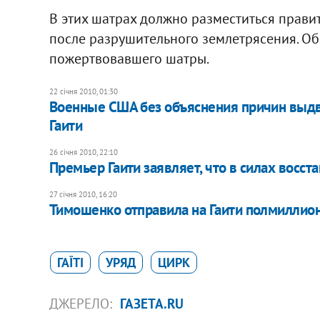
В этих шатрах должно разместиться прави
после разрушительного землетрясения. Об
пожертвовавшего шатры.
22 січня 2010, 01:30
Военные США без объяснения причин выдв
Гаити
26 січня 2010, 22:10
Премьер Гаити заявляет, что в силах восст
27 січня 2010, 16:20
Тимошенко отправила на Гаити полмиллио
ГАЇТІ
УРЯД
ЦИРК
ДЖЕРЕЛО:
ГАЗЕТА.RU