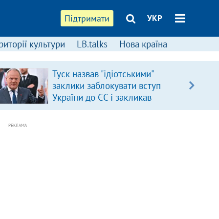
Підтримати
УКР
риторії культури
LB.talks
Нова країна
Туск назвав "ідіотськими"
заклики заблокувати вступ
України до ЄС і закликав
припинити антиукраїнську
риторику
РЕКЛАМА