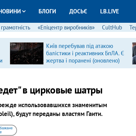
НОВИНИ
БЛОГИ
ДОСЬЄ
LB.LIVE
 грамотність
«Епіцентр виробників»
CultHub
Те
Київ перебував під атакою
балістики і реактивних БпЛА. Є
и
жертва і поранені (оновлено)
еедет" в цирковые шатры
прежде использовавшихся знаменитым
leil), будут переданы властям Гаити.
 бажане
e