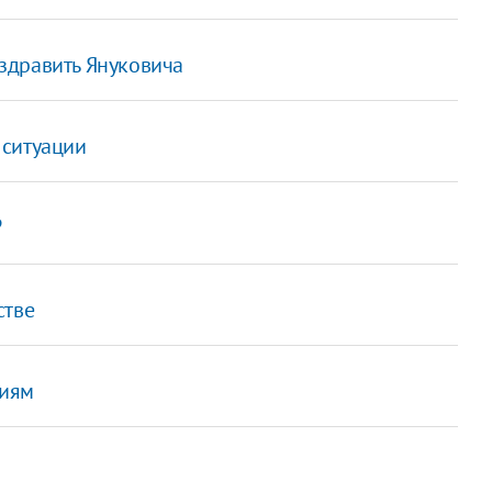
здравить Януковича
 ситуации
?
стве
гиям