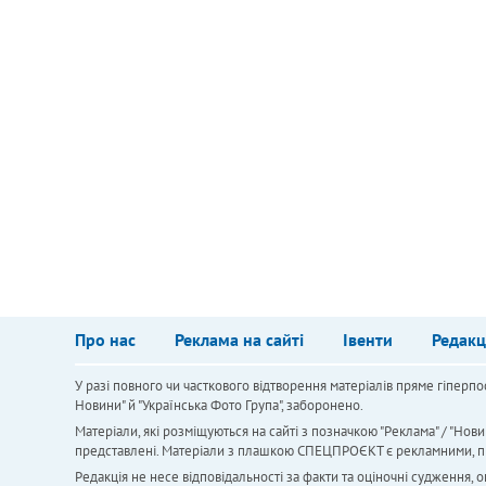
Про нас
Реклама на сайті
Івенти
Редакц
У разі повного чи часткового відтворення матеріалів пряме гіперпо
Новини" й "Українська Фото Група", заборонено.
Матеріали, які розміщуються на сайті з позначкою "Реклама" / "Нови
представлені. Матеріали з плашкою СПЕЦПРОЄКТ є рекламними, проте
Редакція не несе відповідальності за факти та оціночні судження,