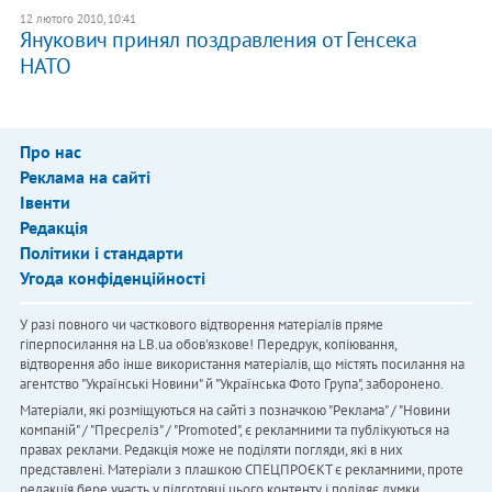
12 лютого 2010, 10:41
Янукович принял поздравления от Генсека
НАТО
Про нас
Реклама на сайті
Івенти
Редакція
Політики і стандарти
Угода конфіденційності
У разі повного чи часткового відтворення матеріалів пряме
гіперпосилання на LB.ua обов'язкове! Передрук, копіювання,
відтворення або інше використання матеріалів, що містять посилання на
агентство "Українськi Новини" й "Українська Фото Група", заборонено.
Матеріали, які розміщуються на сайті з позначкою "Реклама" / "Новини
компаній" / "Пресреліз" / "Promoted", є рекламними та публікуються на
правах реклами. Редакція може не поділяти погляди, які в них
представлені. Матеріали з плашкою СПЕЦПРОЄКТ є рекламними, проте
редакція бере участь у підготовці цього контенту і поділяє думки,