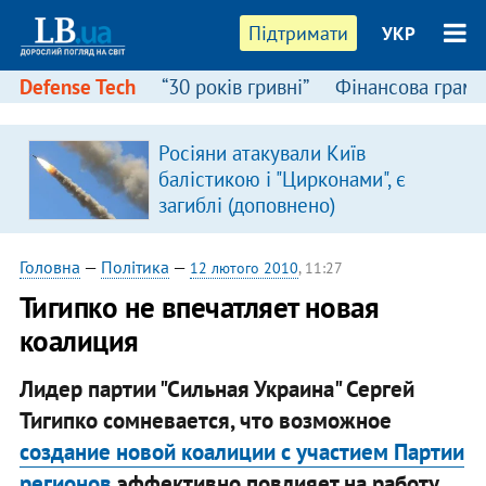
Підтримати
УКР
Defense Tech
“30 років гривні”
Фінансова грамо
Росіяни атакували Київ
балістикою і "Цирконами", є
загиблі (доповнено)
Головна
—
Політика
—
12 лютого 2010
, 11:27
Тигипко не впечатляет новая
коалиция
Лидер партии "Сильная Украина" Сергей
Тигипко сомневается, что возможное
создание новой коалиции с участием Партии
регионов
эффективно повлияет на работу