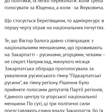
до політики, їх легко переконати: коли треба
голосувати за Ющенка, а коли - за Януковича.
Що стосується Берегівщини, то адмінресурс в
першу чергу зіграв на національних почуттях.
Те, що Віктор Балога давно співпрацює з
національними меншинами, що проживають
на Закарпатті – русинами, угорцями, чехами –
не секрет. Наприклад, минулого місяця
Закарпатська облрада проголосувала за
ухвалення русинського гімну "Підкарпатські
русини", як гімну регіону. Рішення було
прийняте голосами депутатів Партії регіонів,
Єдиного центру та угорської національної
меншини. По суті, ці три політичні сили
представляють єдину владу Закарпаття, бо їх