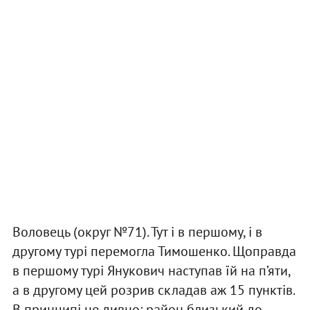
Воловець (округ №71). Тут і в першому, і в
другому турі перемогла Тимошенко. Щоправда
в першому турі Янукович наступав їй на п’яти,
а в другому цей розрив складав аж 15 пунктів.
В принципі не дивно: район близький до