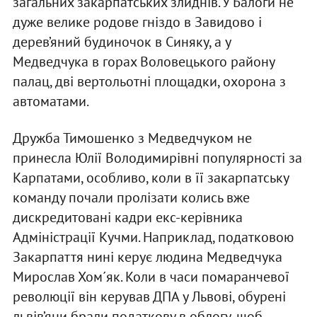
загальних закарпатських злиднів. У Балоги не
дуже велике родове гніздо в Завидово і
дерев’яний будиночок в Синяку, а у
Медведчука в горах Воловецького району
палац, дві вертольотні площадки, охорона з
автоматами.
Дружба Тимошенко з Медведчуком не
принесла Юлії Володимирівні популярності за
Карпатами, особливо, коли в її закарпатську
команду почали пролізати колись вже
дискредитовані кадри екс-керівника
Адміністрації Кучми. Наприклад, податковою
Закарпаття нині керує людина Медведчука
Мирослав Хом´як. Коли в часи помаранчевої
революції він керував ДПА у Львові, обурені
львів’яни брали податкову в облогу, щоб