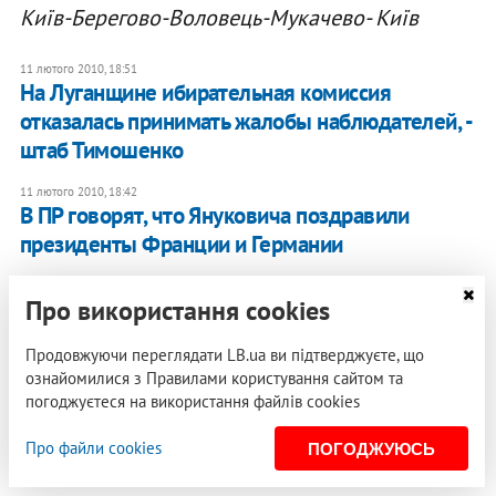
Київ-Берегово-Воловець-Мукачево- Київ
11 лютого 2010, 18:51
На Луганщине ибирательная комиссия
отказалась принимать жалобы наблюдателей, -
штаб Тимошенко
11 лютого 2010, 18:42
В ПР говорят, что Януковича поздравили
президенты Франции и Германии
11 лютого 2010, 18:25
Про використання cookies
Янукович улучшил свои показатели на
Киевщине
Продовжуючи переглядати LB.ua ви підтверджуєте, що
ознайомилися з Правилами користування сайтом та
погоджуєтеся на використання файлів cookies
Тетяна Чорновол
, журналістка
Про файли cookies
ПОГОДЖУЮСЬ