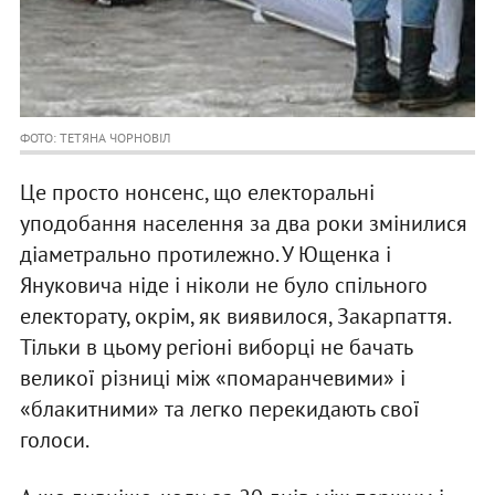
ФОТО: ТЕТЯНА ЧОРНОВІЛ
Це просто нонсенс, що електоральні
уподобання населення за два роки змінилися
діаметрально протилежно. У Ющенка і
Януковича ніде і ніколи не було спільного
електорату, окрім, як виявилося, Закарпаття.
Тільки в цьому регіоні виборці не бачать
великої різниці між «помаранчевими» і
«блакитними» та легко перекидають свої
голоси.