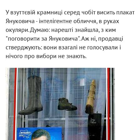
У взуттєвій крамниці серед чобіт висить плакат
Януковича - інтелігентне обличчя, в руках
окуляри. Думаю: нарешті знайшла, з ким
"поговорити за Януковича". Аж ні, продавці
стверджують: вони взагалі не голосували і
нічого про вибори не знають.