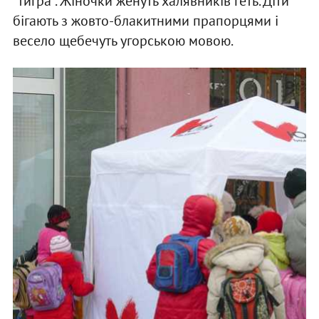
"тигра". Жіночки женуть халявників геть. Діти
бігають з жовто-блакитними прапорцями і
весело щебечуть угорською мовою.