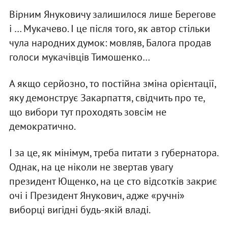
Вірним Януковичу залишилося лише Берегове
і … Мукачево. І це після того, як автор стільки
чула народних думок: мовляв, Балога продав
голоси мукачівців Тимошенко…
А якщо серйозно, то постійна зміна орієнтації,
яку демонструє Закарпаття, свідчить про те,
що вибори тут проходять зовсім не
демократично.
І за це, як мінімум, треба питати з губернатора.
Однак, на це ніколи не звертав увагу
президент Ющенко, на це сто відсотків закриє
очі і Президент Янукович, адже «ручні»
виборці вигідні будь-якій владі.