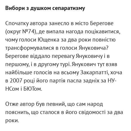
Вибори з душком сепаратизму
Спочатку автора занесло в місто Берегове
(округ №74), де випала нагода поцікавитися,
чому голоси Ющенка за два роки повністю
трансформувалися в голоси Януковича?
Берегове віддало перевагу Януковичу і в
першому, і в другому турі. Янукович тут взяв
найбільше голосів на всьому Закарпатті, хоча
в 2007 році його партія пасла задніх за НУ-
НСом і БЮТом.
Отже автор був певний, що сам народ
пояснить, що сталося в його свідомості за два
роки.