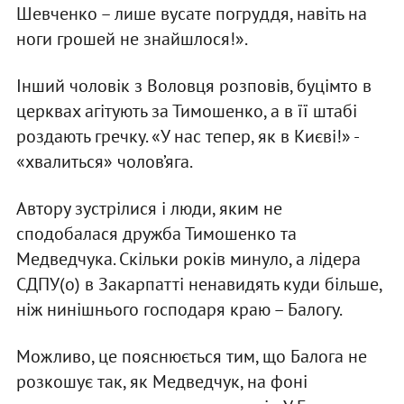
Шевченко – лише вусате погруддя, навіть на
ноги грошей не знайшлося!».
Інший чоловік з Воловця розповів, буцімто в
церквах агітують за Тимошенко, а в її штабі
роздають гречку. «У нас тепер, як в Києві!» -
«хвалиться» чолов’яга.
Автору зустрілися і люди, яким не
сподобалася дружба Тимошенко та
Медведчука. Скільки років минуло, а лідера
СДПУ(о) в Закарпатті ненавидять куди більше,
ніж нинішнього господаря краю – Балогу.
Можливо, це пояснюється тим, що Балога не
розкошує так, як Медведчук, на фоні