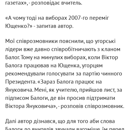
газетах», - розповідає вчитель.
«А чому тоді на виборах 2007-го переміг
Ющенко?» - запитав автор.
Мої співрозмовники пояснили, що угорські
лідери вже давно співробітничають з кланом
Балог. Тому на минулих виборах, коли Віктор
Балога працював на Ющенка, угорцям
рекомендували голосувати за партію чинного
Президента. «Зараз Балога працює на
Януковича. Мені, як учителю, прийшов лист, за
підписом Балоги, де він просив підтримати
Віктора Януковича», - розповів співрозмовник.
Далі автор дізнався, що для того аби слова
Балоги до вчителів звучали вагоміше, їм перед