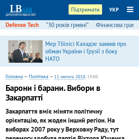
Підтримати
УКР
Defense Tech
“30 років гривні”
Фінансова грамо
:
Мер Тбілісі Каладзе заявив про
обман України і Грузії з боку
НАТО
Головна
—
Політика
—
11 лютого 2010
, 19:00
Барони і барани. Вибори в
Закарпатті
Закарпаття вміє міняти політичну
орієнтацію, як жоден інший регіон. На
виборах 2007 року у Верховну Раду, тут
перемогу здобула партія Віктора Ющенка,