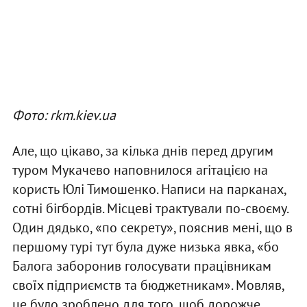
Фото: rkm.kiev.ua
Але, що цікаво, за кілька днів перед другим
туром Мукачево наповнилося агітацією на
користь Юлі Тимошенко. Написи на парканах,
сотні бігбордів. Місцеві трактували по-своєму.
Один дядько, «по секрету», пояснив мені, що в
першому турі тут була дуже низька явка, «бо
Балога заборонив голосувати працівникам
своїх підприємств та бюджетникам». Мовляв,
це було зроблено для того, щоб дорожче