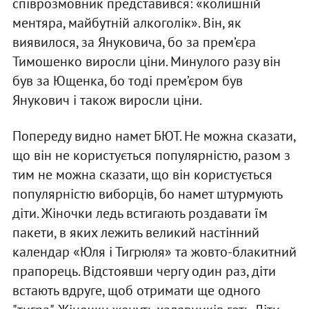
співрозмовник представився: «колишній
ментяра, майбутній алкоголік». Він, як
виявилося, за Януковича, бо за прем’єра
Тимошенко виросли ціни. Минулого разу він
був за Ющенка, бо тоді прем’єром був
Янукович і також виросли ціни.
Попереду видно намет БЮТ. Не можна сказати,
що він не користується популярністю, разом з
тим не можна сказати, що він користується
популярністю виборців, бо намет штурмують
діти. Жіночки ледь встигають роздавати їм
пакети, в яких лежить великий настінний
календар «Юля і Тигрюля» та жовто-блакитний
прапорець. Відстоявши чергу один раз, діти
встають вдруге, щоб отримати ще одного