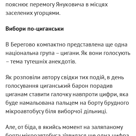
пояснює перемогу Януковича в місцях
заселених угорцями.
Вибори по-циганськи
В Берегово компактно представлена ще одна
національна група – цигани. Як вони голосують
– тема тутешніх анекдотів.
Як розповіли автору свідки тих подій, в день
голосування циганський барон порадив
циганам ставити галочку навпроти цифри, яка
буде намальована пальцем на борту брудного
мікроавтобусу біля виборчої дільниці.
Але, от біда, в якийсь момент на заляпаному
борту мікроавтобуса з’явилася ще одна цифра.