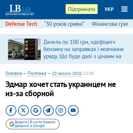
Підтримати
УКР
Defense Tech
“30 років гривні”
Фінансова грамо
Дизель по 100 грн, «дефіцит»
бензину на заправках і мовчання
уряду. Що буде далі з цінами на
пальне?
Головна
—
Політика
—
10 лютого 2010
, 12:50
Эдмар хочет стать украинцем не
из-за сборной
Додати LB.ua як бажане
джерело в Google