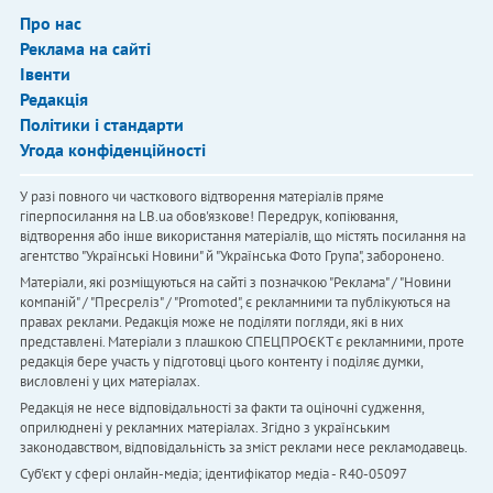
Про нас
Реклама на сайті
Івенти
Редакція
Політики і стандарти
Угода конфіденційності
У разі повного чи часткового відтворення матеріалів пряме
гіперпосилання на LB.ua обов'язкове! Передрук, копіювання,
відтворення або інше використання матеріалів, що містять посилання на
агентство "Українськi Новини" й "Українська Фото Група", заборонено.
Матеріали, які розміщуються на сайті з позначкою "Реклама" / "Новини
компаній" / "Пресреліз" / "Promoted", є рекламними та публікуються на
правах реклами. Редакція може не поділяти погляди, які в них
представлені. Матеріали з плашкою СПЕЦПРОЄКТ є рекламними, проте
редакція бере участь у підготовці цього контенту і поділяє думки,
висловлені у цих матеріалах.
Редакція не несе відповідальності за факти та оціночні судження,
оприлюднені у рекламних матеріалах. Згідно з українським
законодавством, відповідальність за зміст реклами несе рекламодавець.
Cуб'єкт у сфері онлайн-медіа; ідентифікатор медіа - R40-05097