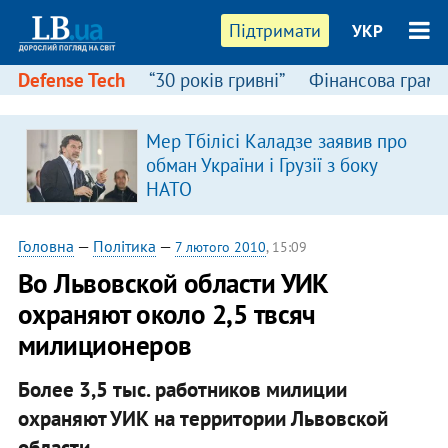
Підтримати
УКР
Defense Tech
“30 років гривні”
Фінансова грамо
Мер Тбілісі Каладзе заявив про
обман України і Грузії з боку
НАТО
Головна
—
Політика
—
7 лютого 2010
, 15:09
Во Львовской области УИК
охраняют около 2,5 твсяч
милиционеров
Более 3,5 тыс. работников милиции
охраняют УИК на территории Львовской
области.