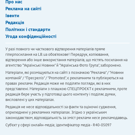
Про нас
Реклама на сайті
Івенти
Редакція
Політики і стандарти
Угода конфіденційності
У разі повного чи часткового відтворення матеріалів пряме
гіперпосилання на LB.ua обов'язкове! Передрук, копіювання,
відтворення або інше використання матеріалів, що містять посилання на
агентство "Українськi Новини" й "Українська Фото Група", заборонено.
Матеріали, які розміщуються на сайті з позначкою "Реклама" / "Новини
компаній" / "Пресреліз" / "Promoted", є рекламними та публікуються на
правах реклами. Редакція може не поділяти погляди, які в них
представлені. Матеріали з плашкою СПЕЦПРОЄКТ є рекламними, проте
редакція бере участь у підготовці цього контенту і поділяє думки,
висловлені у цих матеріалах.
Редакція не несе відповідальності за факти та оціночні судження,
оприлюднені у рекламних матеріалах. Згідно з українським
законодавством, відповідальність за зміст реклами несе рекламодавець.
Cуб'єкт у сфері онлайн-медіа; ідентифікатор медіа - R40-05097