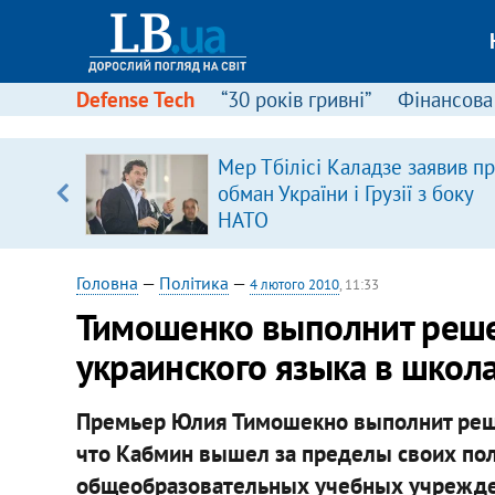
Defense Tech
“30 років гривні”
Фінансова
ового
Мер Тбілісі Каладзе заявив п
ій
обман України і Грузії з боку
НАТО
Головна
—
Політика
—
4 лютого 2010
, 11:33
Тимошенко выполнит реше
украинского языка в школ
Премьер Юлия Тимошекно выполнит реше
что Кабмин вышел за пределы своих пол
общеобразовательных учебных учрежде