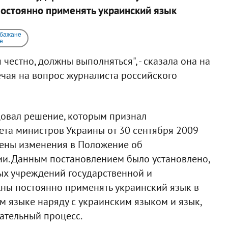
остоянно применять украинский язык
 бажане
e
честно, должны выполняться", - сказала она на
ечая на вопрос журналиста российского
довал решение, которым признал
та министров Украины от 30 сентября 2009
сены изменения в Положение об
и. Данным постановлением было установлено,
ых учреждений государственной и
ны постоянно применять украинский язык в
 языке наряду с украинским языком и язык,
ательный процесс.