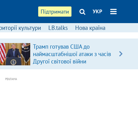
Підтримати
УКР
риторії культури
LB.talks
Нова країна
Трамп готував США до
наймасштабнішої атаки з часів
Другої світової війни
РЕКЛАМА