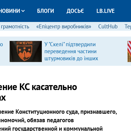
НОВИНИ
БЛОГИ
ДОСЬЄ
LB.LIVE
 грамотність
«Епіцентр виробників»
CultHub
Те
ро
У "Скелі" підтвердили
переведення частини
штурмовиків до інших
підрозділів
ние КС касательно
ах
ние Конституционного суда, признавшего,
номочий, обязав педагогов
ний государственной и коммунальной