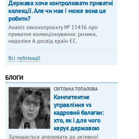
Держава хоче контролювати приватні
колекції. Але чи має і може вона це
робити?
Аналіз законопроєкту № 15436 про
приватне колекціонування: ризики,
недоліки й досвід країн ЄС.
Всі публікації
БЛОГИ
СВІТЛАНА ТОПАЛОВА
Компетентне
управління vs
кадровий балаган:
хто, як і для чого
керує державою
Залишається апелювати до активної