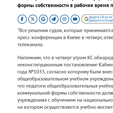
формы собственности в рабочее время п
Додати LB.ua як
джерело в Googl
"Все решения судов, которые принимаются 
пресс-конференции в Киеве в четверг, отв
телеканала.
Напомним, что в четверг утром КС обнаро
неконституционным постановление Кабине
года №1033, согласно которому были вне
общеобразовательном учебном учреждени
что педагоги общеобразовательных учебн
коммунальной формы собственности долж
учреждениях с обучением на национальном
на котором осуществляется учебно-воспит