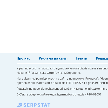
Про нас
Реклама на сайті
Івенти
Редакц
У разі повного чи часткового відтворення матеріалів пряме гіперпо
Новини" й "Українська Фото Група", заборонено.
Матеріали, які розміщуються на сайті з позначкою "Реклама" / "Нови
представлені. Матеріали з плашкою СПЕЦПРОЄКТ є рекламними, проте
Редакція не несе відповідальності за факти та оціночні судження,
Cуб'єкт у сфері онлайн-медіа; ідентифікатор медіа - R40-05097