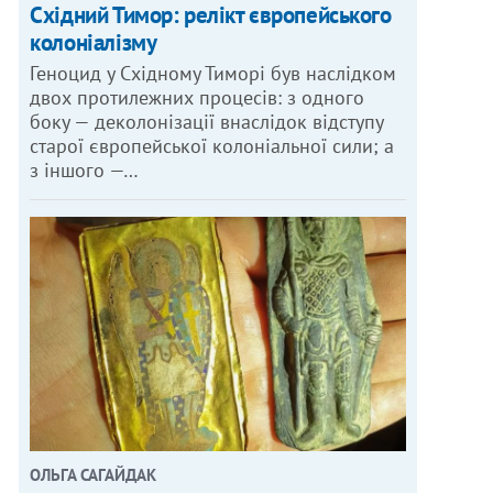
Східний Тимор: релікт європейського
колоніалізму
Геноцид у Східному Тиморі був наслідком
двох протилежних процесів: з одного
боку — деколонізації внаслідок відступу
старої європейської колоніальної сили; а
з іншого —…
ОЛЬГА САГАЙДАК