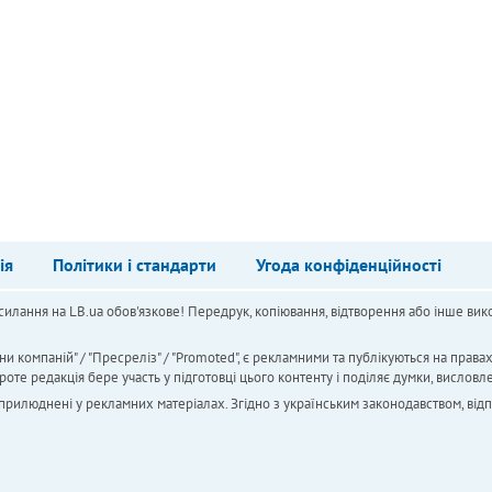
ія
Політики і стандарти
Угода конфіденційності
силання на LB.ua обов'язкове! Передрук, копіювання, відтворення або інше вико
ни компаній" / "Пресреліз" / "Promoted", є рекламними та публікуються на права
 редакція бере участь у підготовці цього контенту і поділяє думки, висловле
 оприлюднені у рекламних матеріалах. Згідно з українським законодавством, від