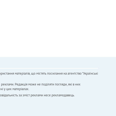
ристання матеріалів, що містять посилання на агентство "Українськi
х реклами. Редакція може не поділяти погляди, які в них
ні у цих матеріалах.
повідальність за зміст реклами несе рекламодавець.