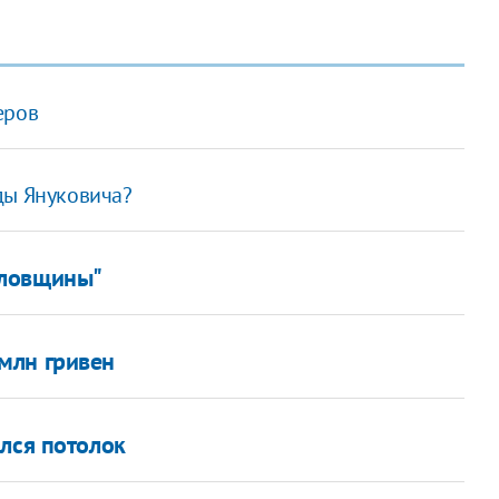
еров
ды Януковича?
аловщины"
млн гривен
лся потолок