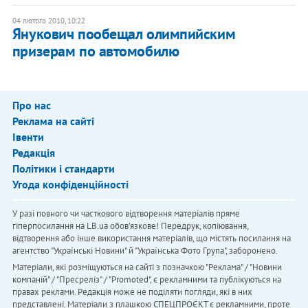
04 лютого 2010, 10:22
Янукович пообещал олимпийским
призерам по автомобилю
Про нас
Реклама на сайті
Івенти
Редакція
Політики і стандарти
Угода конфіденційності
У разі повного чи часткового відтворення матеріалів пряме
гіперпосилання на LB.ua обов'язкове! Передрук, копіювання,
відтворення або інше використання матеріалів, що містять посилання на
агентство "Українськi Новини" й "Українська Фото Група", заборонено.
Матеріали, які розміщуються на сайті з позначкою "Реклама" / "Новини
компаній" / "Пресреліз" / "Promoted", є рекламними та публікуються на
правах реклами. Редакція може не поділяти погляди, які в них
представлені. Матеріали з плашкою СПЕЦПРОЄКТ є рекламними, проте