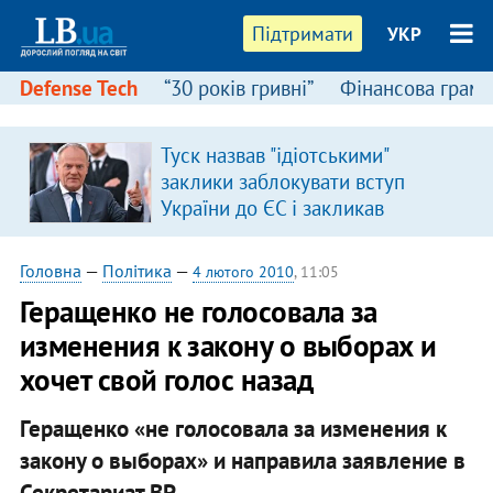
Підтримати
УКР
Defense Tech
“30 років гривні”
Фінансова грамо
Туск назвав "ідіотськими"
в
заклики заблокувати вступ
України до ЄС і закликав
припинити антиукраїнську
риторику
Головна
—
Політика
—
4 лютого 2010
, 11:05
Геращенко не голосовала за
изменения к закону о выборах и
хочет свой голос назад
Геращенко «не голосовала за изменения к
закону о выборах» и направила заявление в
Секретариат ВР.