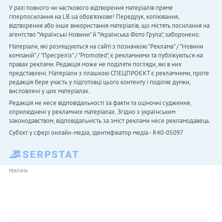
У разі повного чи часткового відтворення матеріалів пряме
гіперпосилання на LB.ua обов'язкове! Передрук, копіювання,
відтворення або інше використання матеріалів, що містять посилання на
агентство "Українськi Новини" й "Українська Фото Група", заборонено.
Матеріали, які розміщуються на сайті з позначкою "Реклама" / "Новини
компаній" / "Пресреліз" / "Promoted", є рекламними та публікуються на
правах реклами. Редакція може не поділяти погляди, які в них
представлені. Матеріали з плашкою СПЕЦПРОЄКТ є рекламними, проте
редакція бере участь у підготовці цього контенту і поділяє думки,
висловлені у цих матеріалах.
Редакція не несе відповідальності за факти та оціночні судження,
оприлюднені у рекламних матеріалах. Згідно з українським
законодавством, відповідальність за зміст реклами несе рекламодавець.
Cуб'єкт у сфері онлайн-медіа; ідентифікатор медіа - R40-05097
РЕКЛАМА