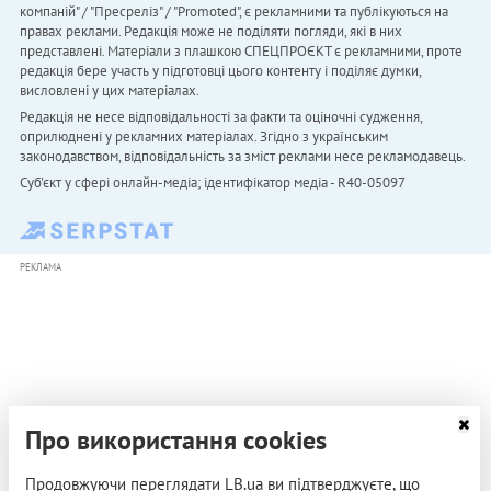
компаній" / "Пресреліз" / "Promoted", є рекламними та публікуються на
правах реклами. Редакція може не поділяти погляди, які в них
представлені. Матеріали з плашкою СПЕЦПРОЄКТ є рекламними, проте
редакція бере участь у підготовці цього контенту і поділяє думки,
висловлені у цих матеріалах.
Редакція не несе відповідальності за факти та оціночні судження,
оприлюднені у рекламних матеріалах. Згідно з українським
законодавством, відповідальність за зміст реклами несе рекламодавець.
Cуб'єкт у сфері онлайн-медіа; ідентифікатор медіа - R40-05097
РЕКЛАМА
Про використання cookies
Продовжуючи переглядати LB.ua ви підтверджуєте, що