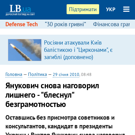
Підтримати
УКР
Defense Tech
“30 років гривні”
Фінансова грамо
Росіяни атакували Київ
балістикою і "Цирконами", є
загиблі (доповнено)
Головна
—
Політика
—
29 січня 2010
, 08:48
Янукович снова наговорил
лишнего - "блеснул"
безграмотностью
Оставшись без присмотра советников и
консультантов, кандидат в президенты
Украины Виктор Янукович снова наговорил