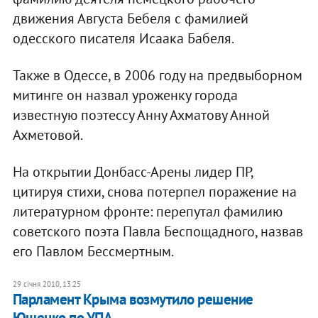
движения Августа Бебеля с фамилией
одесского писателя Исаака Бабеля.
Также в Одессе, в 2006 году на предвыборном
митинге он назвал уроженку города
известную поэтессу Анну Ахматову Анной
Ахметовой.
На открытии Донбасс-Арены лидер ПР,
цитируя стихи, снова потерпел поражение на
литературном фронте: перепутал фамилию
советского поэта Павла Беспощадного, назвав
его Павлом Бессмертным.
29 січня 2010, 13:25
Парламент Крыма возмутило решение
Ющенко по УПА