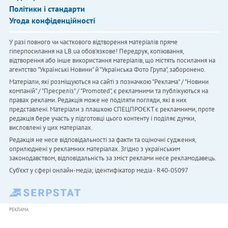
Політики і стандарти
Угода конфіденційності
У разі повного чи часткового відтворення матеріалів пряме
гіперпосилання на LB.ua обов'язкове! Передрук, копіювання,
відтворення або інше використання матеріалів, що містять посилання на
агентство "Українськi Новини" й "Українська Фото Група", заборонено.
Матеріали, які розміщуються на сайті з позначкою "Реклама" / "Новини
компаній" / "Пресреліз" / "Promoted", є рекламними та публікуються на
правах реклами. Редакція може не поділяти погляди, які в них
представлені. Матеріали з плашкою СПЕЦПРОЄКТ є рекламними, проте
редакція бере участь у підготовці цього контенту і поділяє думки,
висловлені у цих матеріалах.
Редакція не несе відповідальності за факти та оціночні судження,
оприлюднені у рекламних матеріалах. Згідно з українським
законодавством, відповідальність за зміст реклами несе рекламодавець.
Cуб'єкт у сфері онлайн-медіа; ідентифікатор медіа - R40-05097
РЕКЛАМА