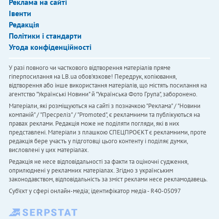
Реклама на сайті
Івенти
Редакція
Політики і стандарти
Угода конфіденційності
У разі повного чи часткового відтворення матеріалів пряме
гіперпосилання на LB.ua обов'язкове! Передрук, копіювання,
відтворення або інше використання матеріалів, що містять посилання на
агентство "Українськi Новини" й "Українська Фото Група", заборонено.
Матеріали, які розміщуються на сайті з позначкою "Реклама" / "Новини
компаній" / "Пресреліз" / "Promoted", є рекламними та публікуються на
правах реклами. Редакція може не поділяти погляди, які в них
представлені. Матеріали з плашкою СПЕЦПРОЄКТ є рекламними, проте
редакція бере участь у підготовці цього контенту і поділяє думки,
висловлені у цих матеріалах.
Редакція не несе відповідальності за факти та оціночні судження,
оприлюднені у рекламних матеріалах. Згідно з українським
законодавством, відповідальність за зміст реклами несе рекламодавець.
Cуб'єкт у сфері онлайн-медіа; ідентифікатор медіа - R40-05097