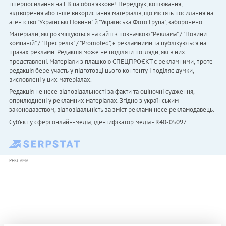
гіперпосилання на LB.ua обов'язкове! Передрук, копіювання,
відтворення або інше використання матеріалів, що містять посилання на
агентство "Українськi Новини" й "Українська Фото Група", заборонено.
Матеріали, які розміщуються на сайті з позначкою "Реклама" / "Новини
компаній" / "Пресреліз" / "Promoted", є рекламними та публікуються на
правах реклами. Редакція може не поділяти погляди, які в них
представлені. Матеріали з плашкою СПЕЦПРОЄКТ є рекламними, проте
редакція бере участь у підготовці цього контенту і поділяє думки,
висловлені у цих матеріалах.
Редакція не несе відповідальності за факти та оціночні судження,
оприлюднені у рекламних матеріалах. Згідно з українським
законодавством, відповідальність за зміст реклами несе рекламодавець.
Cуб'єкт у сфері онлайн-медіа; ідентифікатор медіа - R40-05097
РЕКЛАМА