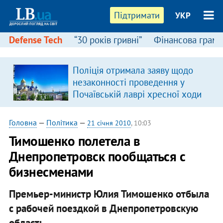
Підтримати
УКР
Defense Tech
“30 років гривні”
Фінансова грамо
Поліція отримала заяву щодо
в
незаконності проведення у
Почаївській лаврі хресної ходи
Головна
—
Політика
—
21 січня 2010
, 10:03
Тимошенко полетела в
Днепропетровск пообщаться с
бизнесменами
Премьер-министр Юлия Тимошенко отбыла
с рабочей поездкой в Днепропетровскую
область.