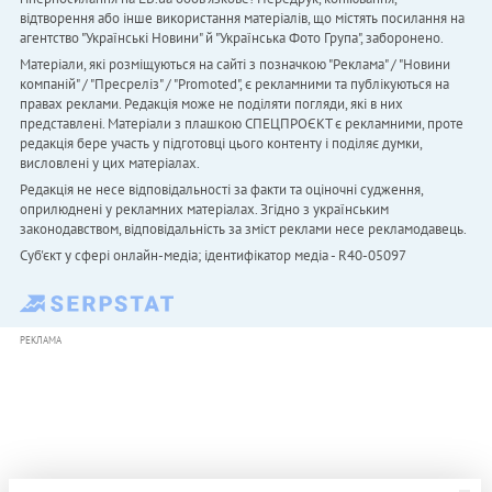
відтворення або інше використання матеріалів, що містять посилання на
агентство "Українськi Новини" й "Українська Фото Група", заборонено.
Матеріали, які розміщуються на сайті з позначкою "Реклама" / "Новини
компаній" / "Пресреліз" / "Promoted", є рекламними та публікуються на
правах реклами. Редакція може не поділяти погляди, які в них
представлені. Матеріали з плашкою СПЕЦПРОЄКТ є рекламними, проте
редакція бере участь у підготовці цього контенту і поділяє думки,
висловлені у цих матеріалах.
Редакція не несе відповідальності за факти та оціночні судження,
оприлюднені у рекламних матеріалах. Згідно з українським
законодавством, відповідальність за зміст реклами несе рекламодавець.
Cуб'єкт у сфері онлайн-медіа; ідентифікатор медіа - R40-05097
РЕКЛАМА