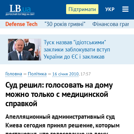
Підтримати
УКР
Defense Tech
“30 років гривні”
Фінансова грамо
:
Туск назвав "ідіотськими"
заклики заблокувати вступ
України до ЄС і закликав
припинити антиукраїнську
риторику
Головна
—
Політика
—
16 січня 2010
, 17:57
Суд решил: голосовать на дому
можно только с медицинской
справкой
Апелляционный административный суд
Киева сегодня принял решение, которым
постановил, что голосование на дому