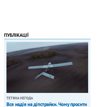
ПУБЛІКАЦІЇ
ТЕТЯНА НЕГОДА
Вся надія на діпстрайки. Чому просити