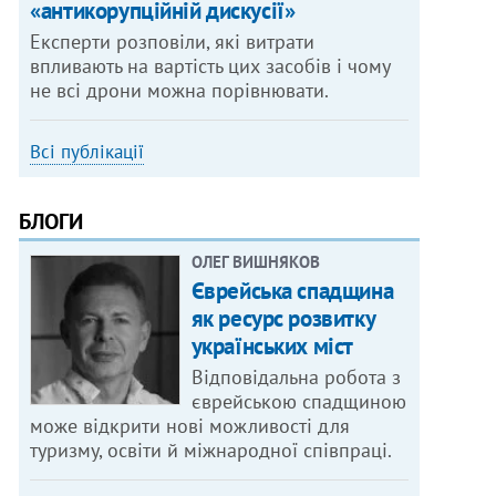
«антикорупційній дискусії»
Експерти розповіли, які витрати
впливають на вартість цих засобів і чому
не всі дрони можна порівнювати.
Всі публікації
БЛОГИ
ОЛЕГ ВИШНЯКОВ
Єврейська спадщина
як ресурс розвитку
українських міст
Відповідальна робота з
єврейською спадщиною
може відкрити нові можливості для
туризму, освіти й міжнародної співпраці.