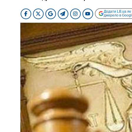
Додати LB.ua як
джерело в Googl