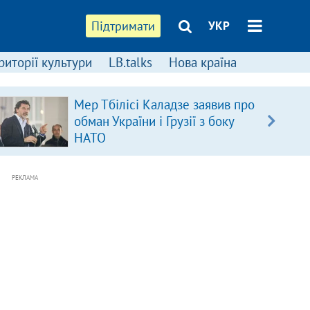
Підтримати
УКР
риторії культури
LB.talks
Нова країна
Мер Тбілісі Каладзе заявив про
обман України і Грузії з боку
НАТО
РЕКЛАМА