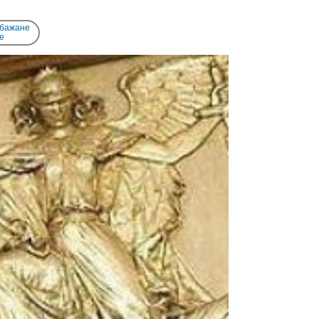
 бажане
e