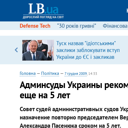
Defense Tech
“30 років гривні”
Фінансова
Туск назвав "ідіотськими"
заклики заблокувати вступ
вщині
України до ЄС і закликав
і –
припинити антиукраїнську
ах
риторику
Головна
—
Політика
—
7 грудня 2009
, 14:33
Админсуды Украины реком
еще на 5 лет
Совет судей административных судов У
назначение повторно председателем Ве
Александра Пасенюка сроком на 5 лет.