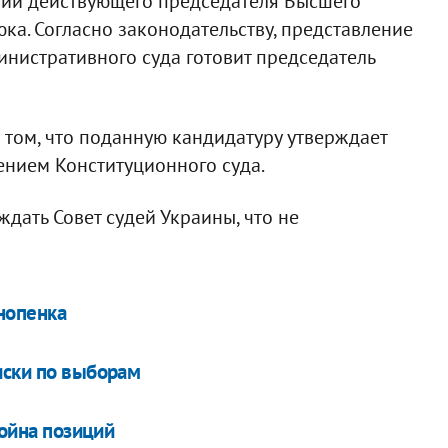
очий действующего председателя Высшего
ка. Согласно законодательству, представление
нистративного суда готовит председатель
 том, что поданную кандидатуру утверждает
ением Конституционного суда.
дать Совет судей Украины, что не
нопенка
иски по выборам
война позиций