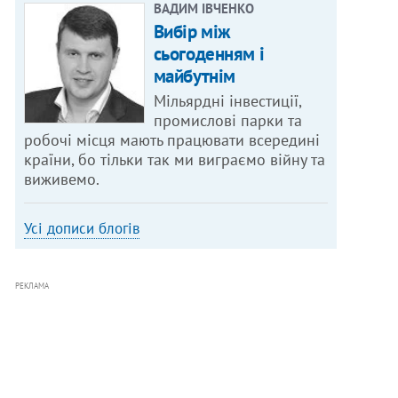
ВАДИМ ІВЧЕНКО
Вибір між
сьогоденням і
майбутнім
Мільярдні інвестиції,
промислові парки та
робочі місця мають працювати всередині
країни, бо тільки так ми виграємо війну та
виживемо.
Усі дописи блогів
РЕКЛАМА