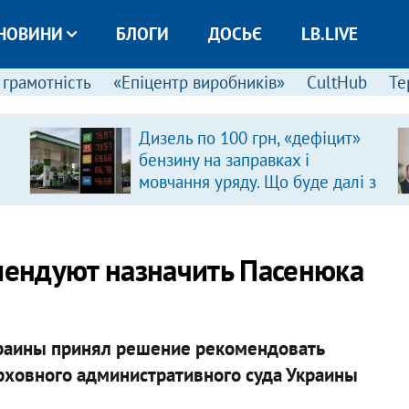
НОВИНИ
БЛОГИ
ДОСЬЄ
LB.LIVE
 грамотність
«Епіцентр виробників»
CultHub
Те
Дизель по 100 грн, «дефіцит»
бензину на заправках і
мовчання уряду. Що буде далі з
цінами на пальне?
ендуют назначить Пасенюка
краины принял решение рекомендовать
рховного административного суда Украины