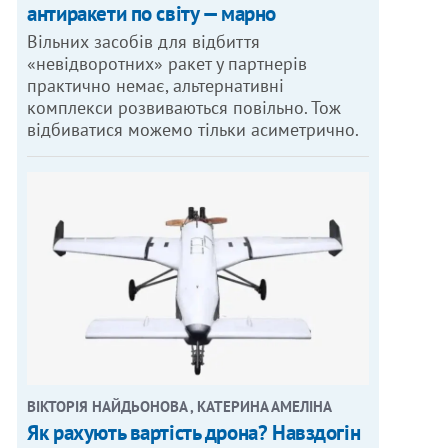
антиракети по світу — марно
Вільних засобів для відбиття
«невідворотних» ракет у партнерів
практично немає, альтернативні
комплекси розвиваються повільно. Тож
відбиватися можемо тільки асиметрично.
ВІКТОРІЯ НАЙДЬОНОВА , КАТЕРИНА АМЕЛІНА
Як рахують вартість дрона? Навздогін