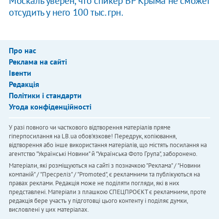
Москаль уверен, что спикер ВР Крыма не сможет
отсудить у него 100 тыс. грн.
Про нас
Реклама на сайті
Івенти
Редакція
Політики і стандарти
Угода конфіденційності
У разі повного чи часткового відтворення матеріалів пряме
гіперпосилання на LB.ua обов'язкове! Передрук, копіювання,
відтворення або інше використання матеріалів, що містять посилання на
агентство "Українськi Новини" й "Українська Фото Група", заборонено.
Матеріали, які розміщуються на сайті з позначкою "Реклама" / "Новини
компаній" / "Пресреліз" / "Promoted", є рекламними та публікуються на
правах реклами. Редакція може не поділяти погляди, які в них
представлені. Матеріали з плашкою СПЕЦПРОЄКТ є рекламними, проте
редакція бере участь у підготовці цього контенту і поділяє думки,
висловлені у цих матеріалах.