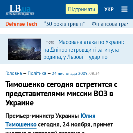
Підтримати
УКР
Defense Tech
“30 років гривні”
Фінансова грамо
Масована атака по Україні:
ФОТО
на Дніпропетровщині загинула
родина, у Львові – удар по
багатоповерхівках
(доповнюється)
Головна
—
Політика
—
24 листопада 2009
, 08:34
Тимошенко сегодня встретится с
представителями миссии ВОЗ в
Украине
Премьер-министр Украины
Юлия
Тимошенко
сегодня, 24 ноября, примет
участие в итоговой встрече с