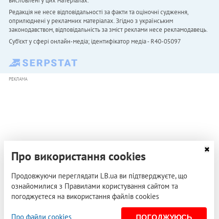
висловлені у цих матеріалах.
Редакція не несе відповідальності за факти та оціночні судження,
оприлюднені у рекламних матеріалах. Згідно з українським
законодавством, відповідальність за зміст реклами несе рекламодавець.
Cуб'єкт у сфері онлайн-медіа; ідентифікатор медіа - R40-05097
РЕКЛАМА
Про використання cookies
Продовжуючи переглядати LB.ua ви підтверджуєте, що
ознайомилися з Правилами користування сайтом та
погоджуєтеся на використання файлів cookies
Про файли cookies
ПОГОДЖУЮСЬ