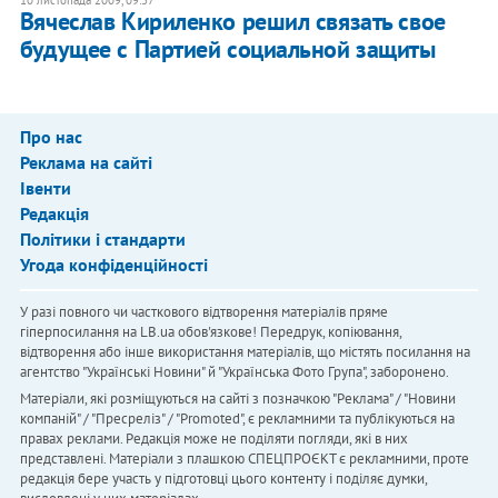
Вячеслав Кириленко решил связать свое
будущее с Партией социальной защиты
Про нас
Реклама на сайті
Івенти
Редакція
Політики і стандарти
Угода конфіденційності
У разі повного чи часткового відтворення матеріалів пряме
гіперпосилання на LB.ua обов'язкове! Передрук, копіювання,
відтворення або інше використання матеріалів, що містять посилання на
агентство "Українськi Новини" й "Українська Фото Група", заборонено.
Матеріали, які розміщуються на сайті з позначкою "Реклама" / "Новини
компаній" / "Пресреліз" / "Promoted", є рекламними та публікуються на
правах реклами. Редакція може не поділяти погляди, які в них
представлені. Матеріали з плашкою СПЕЦПРОЄКТ є рекламними, проте
редакція бере участь у підготовці цього контенту і поділяє думки,