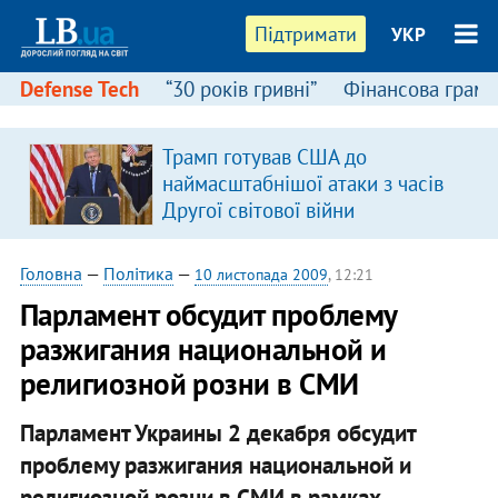
Підтримати
УКР
Defense Tech
“30 років гривні”
Фінансова грамо
Трамп готував США до
наймасштабнішої атаки з часів
Другої світової війни
Головна
—
Політика
—
10 листопада 2009
, 12:21
Парламент обсудит проблему
разжигания национальной и
религиозной розни в СМИ
Парламент Украины 2 декабря обсудит
проблему разжигания национальной и
религиозной розни в СМИ в рамках