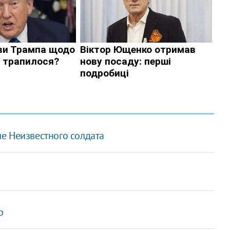
е Неизвестного солдата
р