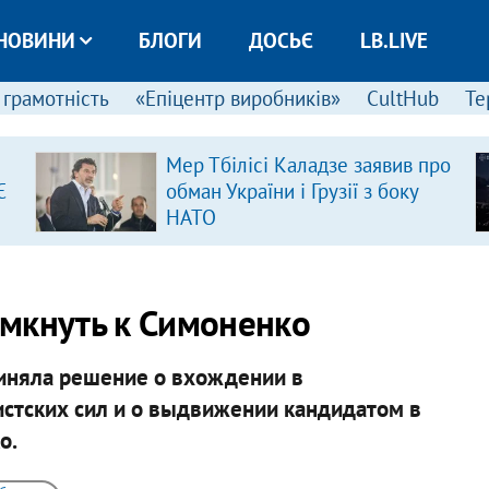
НОВИНИ
БЛОГИ
ДОСЬЄ
LB.LIVE
 грамотність
«Епіцентр виробників»
CultHub
Те
Мер Тбілісі Каладзе заявив про
Є
обман України і Грузії з боку
НАТО
мкнуть к Симоненко
риняла решение о вхождении в
стских сил и о выдвижении кандидатом в
о.