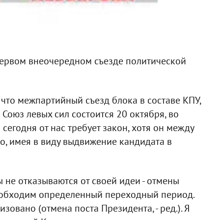
первом внеочередном съезде политической
что межпартийный съезд блока в составе КПУ,
 Союз левых сил состоится 20 октября, во
 сегодня от нас требует закон, хотя он между
о, имея в виду выдвижение кандидата в
 не отказываются от своей идеи - отмены
необходим определенный переходный период.
зовано (отмена поста Президента, - ред.). Я