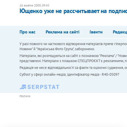
16 жовтня 2009, 09:45
Ющенко уже не рассчитывает на подпис
Про нас
Реклама на сайті
Івенти
Редакц
У разі повного чи часткового відтворення матеріалів пряме гіперпо
Новини" й "Українська Фото Група", заборонено.
Матеріали, які розміщуються на сайті з позначкою "Реклама" / "Нови
представлені. Матеріали з плашкою СПЕЦПРОЄКТ є рекламними, проте
Редакція не несе відповідальності за факти та оціночні судження,
Cуб'єкт у сфері онлайн-медіа; ідентифікатор медіа - R40-05097
РЕКЛАМА