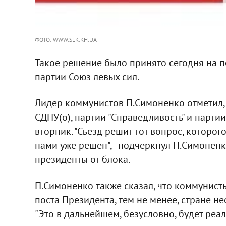
ФОТО: WWW.SLK.KH.UA
Такое решение было принято сегодня на 
партии Союз левых сил.
Лидер коммунистов П.Симоненко отметил, 
СДПУ(о), партии "Справедливость" и партии
вторник. "Съезд решит тот вопрос, которого
нами уже решен", - подчеркнул П.Симоненк
президенты от блока.
П.Симоненко также сказал, что коммунисты
поста Президента, тем не менее, стране 
"Это в дальнейшем, безусловно, будет реали