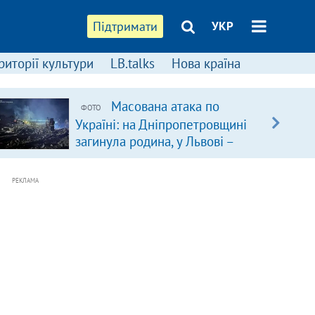
Підтримати
УКР
риторії культури
LB.talks
Нова країна
Масована атака по
ФОТО
Україні: на Дніпропетровщині
загинула родина, у Львові –
удар по багатоповерхівках
(доповнюється)
РЕКЛАМА