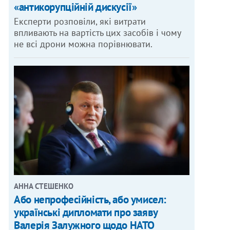
«антикорупційній дискусії»
Експерти розповіли, які витрати
впливають на вартість цих засобів і чому
не всі дрони можна порівнювати.
АННА СТЕШЕНКО
Або непрофесійність, або умисел:
українські дипломати про заяву
Валерія Залужного щодо НАТО