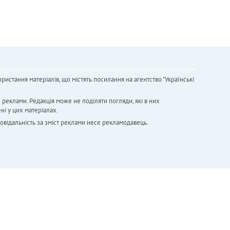
ристання матеріалів, що містять посилання на агентство "Українськi
х реклами. Редакція може не поділяти погляди, які в них
ні у цих матеріалах.
повідальність за зміст реклами несе рекламодавець.