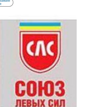
 бажане
e