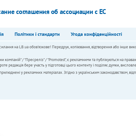
ание соглашения об ассоциации с ЕС
ія
Політики і стандарти
Угода конфіденційності
силання на LB.ua обов'язкове! Передрук, копіювання, відтворення або інше вико
ни компаній" / "Пресреліз" / "Promoted", є рекламними та публікуються на права
 редакція бере участь у підготовці цього контенту і поділяє думки, висловле
 оприлюднені у рекламних матеріалах. Згідно з українським законодавством, від