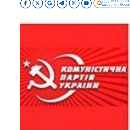
Додати LB.ua як
джерело в Googl