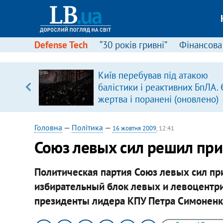
Defense Tech
“30 років гривні”
Фінансова
щодо
Київ перебував під атакою
 у
балістики і реактивних БпЛА. 
ої ходи
жертва і поранені (оновлено)
Головна
—
Політика
—
16 жовтня 2009
, 12:41
Союз левых сил решил при
Политическая партия Союз левых сил п
избирательный блок левых и левоцентри
президенты лидера КПУ Петра Симоненк