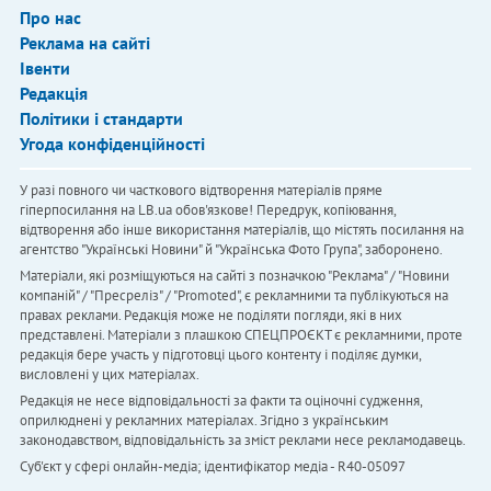
Про нас
Реклама на сайті
Івенти
Редакція
Політики і стандарти
Угода конфіденційності
У разі повного чи часткового відтворення матеріалів пряме
гіперпосилання на LB.ua обов'язкове! Передрук, копіювання,
відтворення або інше використання матеріалів, що містять посилання на
агентство "Українськi Новини" й "Українська Фото Група", заборонено.
Матеріали, які розміщуються на сайті з позначкою "Реклама" / "Новини
компаній" / "Пресреліз" / "Promoted", є рекламними та публікуються на
правах реклами. Редакція може не поділяти погляди, які в них
представлені. Матеріали з плашкою СПЕЦПРОЄКТ є рекламними, проте
редакція бере участь у підготовці цього контенту і поділяє думки,
висловлені у цих матеріалах.
Редакція не несе відповідальності за факти та оціночні судження,
оприлюднені у рекламних матеріалах. Згідно з українським
законодавством, відповідальність за зміст реклами несе рекламодавець.
Cуб'єкт у сфері онлайн-медіа; ідентифікатор медіа - R40-05097