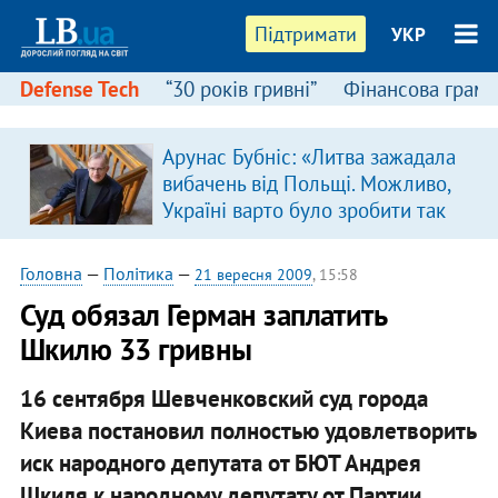
Підтримати
УКР
Defense Tech
“30 років гривні”
Фінансова грамо
Арунас Бубніс: «Литва зажадала
вибачень від Польщі. Можливо,
Україні варто було зробити так
само»
Головна
—
Політика
—
21 вересня 2009
, 15:58
Суд обязал Герман заплатить
Шкилю 33 гривны
16 сентября Шевченковский суд города
Киева постановил полностью удовлетворить
иск народного депутата от БЮТ Андрея
Шкиля к народному депутату от Партии