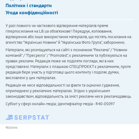
Політики і стандарти
Угода конфіденційності
У разі повного чи часткового відтворення матеріалів пряме
гіперпосилання на LB.ua обов'язкове! Передрук, копіювання,
відтворення або інше використання матеріалів, що містять посилання на
агентство "Українськi Новини" й "Українська Фото Група", заборонено.
Матеріали, які розміщуються на сайті з позначкою "Реклама" / "Новини
компаній" / "Пресреліз" / "Promoted", є рекламними та публікуються на
правах реклами. Редакція може не поділяти погляди, які в них
представлені. Матеріали з плашкою СПЕЦПРОЄКТ є рекламними, проте
редакція бере участь у підготовці цього контенту і поділяє думки,
висловлені у цих матеріалах.
Редакція не несе відповідальності за факти та оціночні судження,
оприлюднені у рекламних матеріалах. Згідно з українським
законодавством, відповідальність за зміст реклами несе рекламодавець.
Cуб'єкт у сфері онлайн-медіа; ідентифікатор медіа - R40-05097
РЕКЛАМА