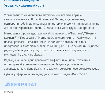
Угода конфіденційності
У разі повного чи часткового відтворення матеріалів пряме
гіперпосилання на LB.ua обов'язкове! Передрук, копіювання,
відтворення або інше використання матеріалів, що містять посилання на
агентство "Українськi Новини" й "Українська Фото Група", заборонено.
Матеріали, які розміщуються на сайті з позначкою "Реклама" / "Новини
компаній" / "Пресреліз" / "Promoted", є рекламними та публікуються на
правах реклами. Редакція може не поділяти погляди, які в них
представлені. Матеріали з плашкою СПЕЦПРОЄКТ є рекламними, проте
редакція бере участь у підготовці цього контенту і поділяє думки,
висловлені у цих матеріалах.
Редакція не несе відповідальності за факти та оціночні судження,
оприлюднені у рекламних матеріалах. Згідно з українським
законодавством, відповідальність за зміст реклами несе рекламодавець.
Cуб'єкт у сфері онлайн-медіа; ідентифікатор медіа - R40-05097
РЕКЛАМА