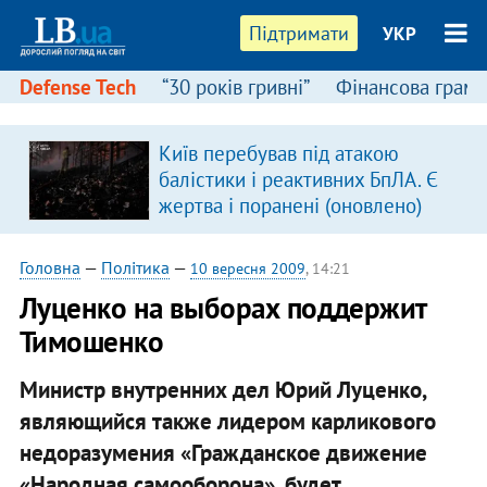
Підтримати
УКР
Defense Tech
“30 років гривні”
Фінансова грамо
:
Київ перебував під атакою
балістики і реактивних БпЛА. Є
жертва і поранені (оновлено)
Головна
—
Політика
—
10 вересня 2009
, 14:21
Луценко на выборах поддержит
Тимошенко
Министр внутренних дел Юрий Луценко,
являющийся также лидером карликового
недоразумения «Гражданское движение
«Народная самооборона», будет